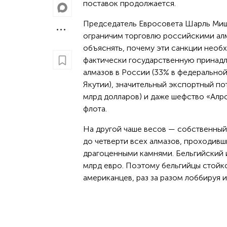
поставок продолжается.
Председатель Евросовета Шарль Мише
ограничим торговлю российскими ал
объяснять, почему эти санкции необ
фактически государственную принад
алмазов в России (33% в федерально
Якутии), значительный экспортный по
млрд долларов) и даже шефство «Ал
флота.
На другой чаше весов — собственны
до четверти всех алмазов, проходив
драгоценными камнями. Бельгийский и
млрд евро. Поэтому бельгийцы стойк
американцев, раз за разом лоббируя 