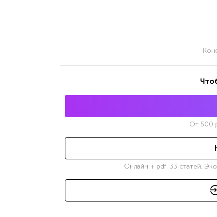
Кон
Что
От
500
р
Онлайн + pdf. 33 статей. Эк