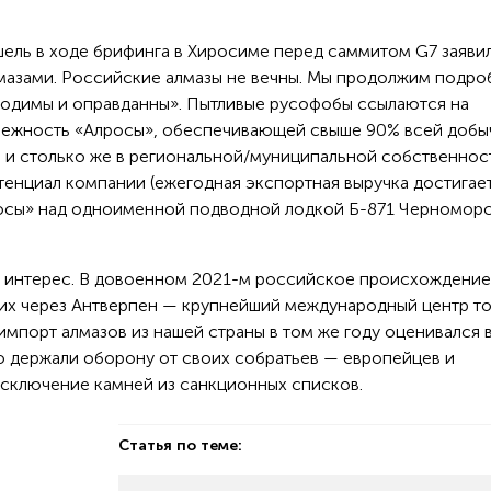
ль в ходе брифинга в Хиросиме перед саммитом G7 заявил
мазами. Российские алмазы не вечны. Мы продолжим подро
ходимы и оправданны». Пытливые русофобы ссылаются на
лежность «Алросы», обеспечивающей свыше 90% всей добы
й и столько же в региональной/муниципальной собственнос
тенциал компании (ежегодная экспортная выручка достигает
росы» над одноименной подводной лодкой Б-871 Черномор
й интерес. В довоенном 2021-м российское происхождение
ших через Антверпен — крупнейший международный центр т
мпорт алмазов из нашей страны в том же году оценивался в
о держали оборону от своих собратьев — европейцев и
исключение камней из санкционных списков.
Статья по теме: