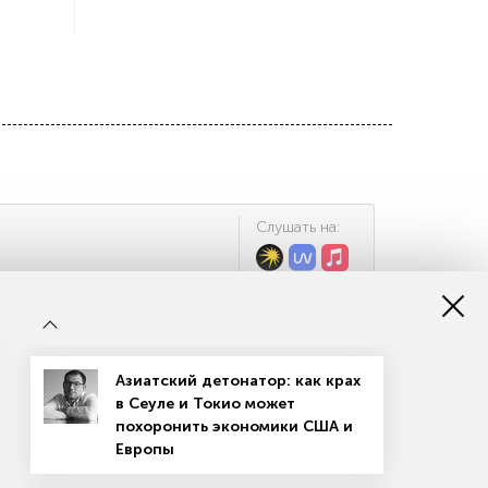
Cлушать на:
38:01
Азиатский детонатор: как крах
в Сеуле и Токио может
похоронить экономики США и
Европы