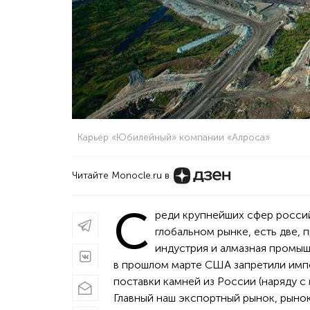
Карьер «Юбилейный» компании «Алроса»
Читайте Monocle.ru в
С
реди крупнейших сфер росси
глобальном рынке, есть две,
индустрия и алмазная промыш
в прошлом марте США запретили импо
поставки камней из России (наряду 
Главный наш экспортный рынок, рынок