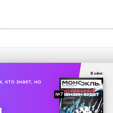
В нём:
, кто знает, но
№7