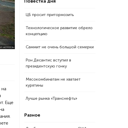
Повестка дня
ЦБ просит притормозить
Технологическое развитие обрело
концепцию
Саммит не очень большой семерки
И «АЛРОСА»
Рон Десантис вступил в
президентскую гонку
Мясокомбинатам не хватает
курятины
 на
я
Лучше рынка «Транснефть»
т. Еще
на
Разное
ания.
рете