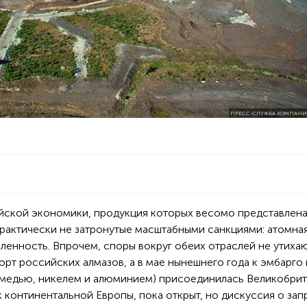
ПРЕСС-СЛУЖБА КОМПАНИ
йской экономики, продукция которых весомо представлена
 практически не затронутые масштабными санкциями: атомна
ленность. Впрочем, споры вокруг обеих отраслей не утихаю
рт российских алмазов, а в мае нынешнего года к эмбарго 
с медью, никелем и алюминием) присоединилась Великобрит
 континентальной Европы, пока открыт, но дискуссия о зап