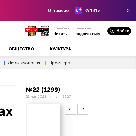
Купить
О номере
Онлайн или печатный
№30-33
№7
Войти
Читать
или
подписаться
ОБЩЕСТВО
КУЛЬТУРА
Люди Монокля
Премьера
№22 (1299)
29 мая 2023 - 4 июня 2023
ах