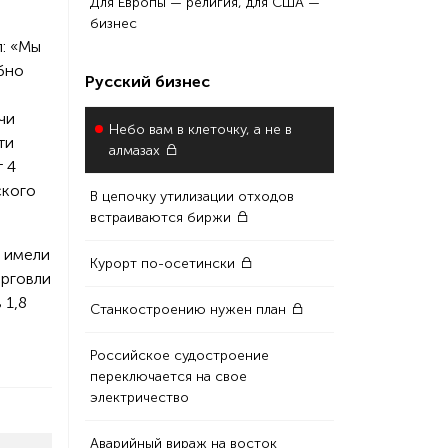
Для Европы — религия, для США —
бизнес
: «Мы
бно
Русский бизнес
чи
Небо вам в клеточку, а не в
ти
алмазах
 4
ского
В цепочку утилизации отходов
встраиваются биржи
 имели
Курорт по-осетински
орговли
 1,8
Станкостроению нужен план
Российское судостроение
переключается на свое
электричество
Аварийный вираж на восток