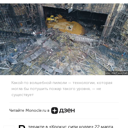
МЧС РОССИИ/ТАС
Какой-то волшебной пилюли — технологии, которая
могла бы потушить пожар такого уровня, — не
существует
Читайте Monocle.ru в
теракте в «Крокус сити холле» 22 марта