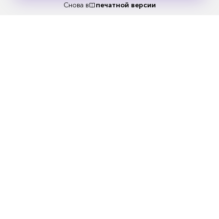
бесплатно
Снова в
печатной версии
Еженедельный выпуск №33
Репакеры, на выход
Попробовать бесплатно