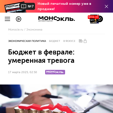
Новый печатный номер уже в
№7
продаже!
№30-33
№7
Monocle.ru
Экономика
ЭКОНОМИЧЕСКАЯ ПОЛИТИКА
БЮДЖЕТ
В ФОКУСЕ
Бюджет в феврале:
умеренная тревога
17 марта 2025, 02:50