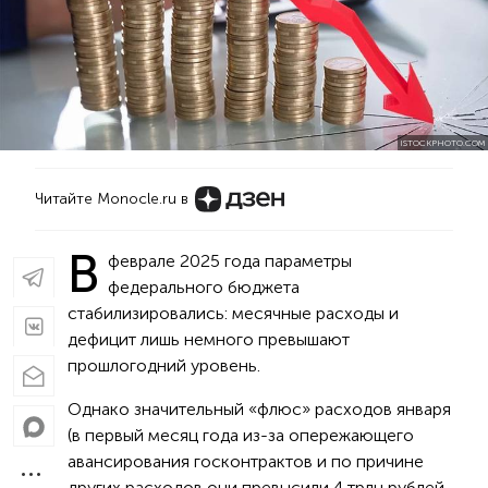
ISTOCKPHOTO.COM
Читайте Monocle.ru в
В
феврале 2025 года параметры
федерального бюджета
стабилизировались: месячные расходы и
дефицит лишь немного превышают
прошлогодний уровень.
Однако значительный «флюс» расходов января
(в первый месяц года из-за опережающего
авансирования госконтрактов и по причине
других расходов они превысили 4 трлн рублей,