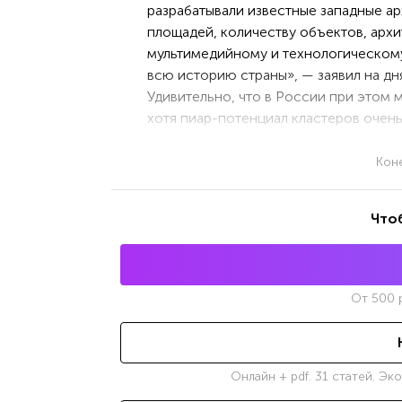
разрабатывали известные западные а
площадей, количеству объектов, арх
мультимедийному и технологическому
всю историю страны», — заявил на дн
Удивительно, что в России при этом 
хотя пиар-потенциал кластеров очень
Кон
Что
От
500
р
Онлайн + pdf. 31 статей. Эк