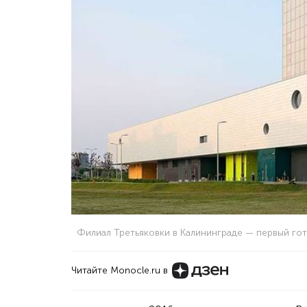
Филиал Третьяковки в Калининграде — первый г
Читайте Monocle.ru в