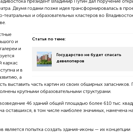
адивостока президент Владимир Путин дал поручение откр
атра. Двумя годами позже идея трансформировалась в про
о-театральных и образовательных кластеров во Владивосто
ве.
стные
Статья по теме:
льшого и
галереи и
Государство не будет спасать
руется
девелоперов
й каркас
ступна и в
азвитию, а
ть выставить часть картин из своих обширных запасников. 
полнены крупными образовательными структурами.
 возведение 46 зданий общей площадью более 610 тыс. ква
ача оставшихся, в том числе наиболее значимых, намечена н
 является попытка создать здания-иконы — их концепции