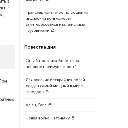
ыть в
ект
Транснациональные поглощения:
ке,
индийский конгломерат
заинтересовался итальянскими
грузовиками
Повестка дня
Онлайн-розница борется за
ценовое преимущество
Для русских бескрайних полей
При
создан самый мощный в мире
агродрон
дратных
Adieu, Paris
а
Новая война Нетаньяху