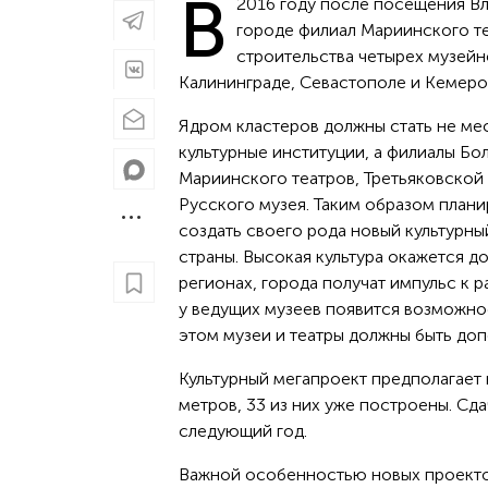
В
2016 году после посещения Вл
городе филиал Мариинского те
строительства четырех музейн
Калининграде, Севастополе и Кемеро
Ядром кластеров должны стать не ме
культурные институции, а филиалы Бо
Мариинского театров, Третьяковской 
Русского музея. Таким образом плани
создать своего рода новый культурны
страны. Высокая культура окажется до
регионах, города получат импульс к р
у ведущих музеев появится возможнос
этом музеи и театры должны быть до
Культурный мегапроект предполагает
метров, 33 из них уже построены. Сд
следующий год.
Важной особенностью новых проектов