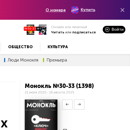
Купить
О номере
Онлайн или печатный
№30-33
№7
Войти
Читать
или
подписаться
ОБЩЕСТВО
КУЛЬТУРА
Люди Монокля
Премьера
Монокль №30-33 (1398)
21 июля 2025 - 18 августа 2025
ех