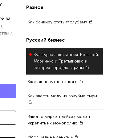
у
Разное
ой за
Как банкиру стать «голубем»
н.
стями,
Русский бизнес
Культурная экспансия: Большой,
Мариинка и Третьяковка в
четырех городах страны
Звонок понятно от кого
Как ввести моду на голубые сыры
Закон о маркетплейсах может
укрепить их монополию
«Моя цель не деньги!»