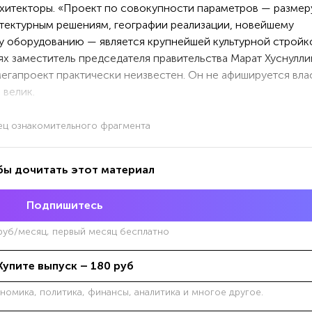
рхитекторы. «Проект по совокупности параметров — размер
итектурным решениям, географии реализации, новейшему
 оборудованию — является крупнейшей культурной стройк
ях заместитель председателя правительства Марат Хуснулли
мегапроект практически неизвестен. Он не афишируется вла
 велик.
ец ознакомительного фрагмента
бы дочитать этот материал
Подпишитесь
уб/месяц, первый месяц бесплатно
Купите выпуск –
180
руб
ономика, политика, финансы, аналитика и многое другое.