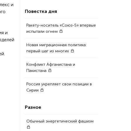
лекс и
Повестка дня
ого
е
Ракету-носитель «Союз-5» впервые
испытали огнем
ия и
оделей
Новая миграционная политика:
первый шаг из многих
ей.
Конфликт Афганистана и
Пакистана
Россия укрепляет свои позиции в
Сирии
Разное
Обычный энергетический фашизм