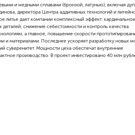
выми и медными сплавами (бронзой, латунью), включая дуп
динова, директора Центра аддитивных технологий и литейн
ое литье дает компании комплексный эффект: кардинально
 деталей, снижение себестоимости и контроль качества
хнологиям, а главное, повышение скорости прототипирован
и и материалами. Последнее ускоряет разработку новых м
кий суверенитет. Мощности цеха обеспечат внутренние
актное производство. В проект инвестировано 40 млн рубл