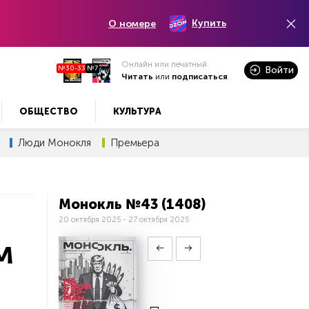
Купить
О номере
Онлайн или печатный
№30-33
№7
Войти
Читать
или
подписаться
ОБЩЕСТВО
КУЛЬТУРА
Люди Монокля
Премьера
Монокль №43 (1408)
20 октября 2025 - 27 октября 2025
м