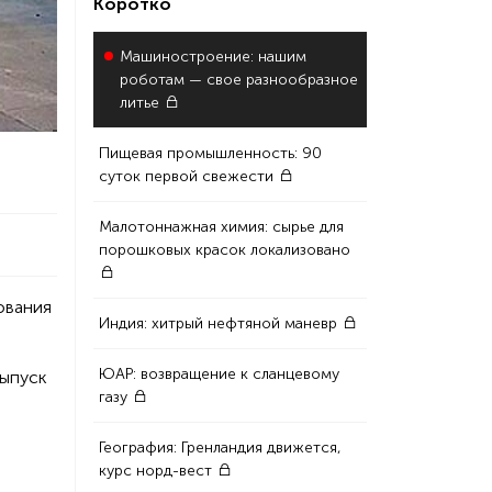
Коротко
Машиностроение: нашим
роботам — свое разнообразное
литье
Пищевая промышленность: 90
суток первой свежести
Малотоннажная химия: сырье для
порошковых красок локализовано
ования
Индия: хитрый нефтяной маневр
ЮАР: возвращение к сланцевому
выпуск
газу
География: Гренландия движется,
курс норд-вест