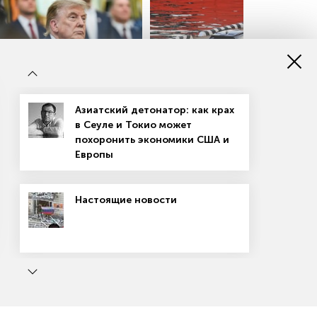
п передумал давать Киеву
В России готовят радикальное
Азиатский детонатор: как крах
ты
решение по утильсбору
в Сеуле и Токио может
похоронить экономики США и
Европы
.MEDIA
RAMBLER.RU
Настоящие новости
ь
Маркетплейсы: вход не для всех