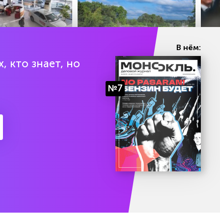
В нём:
, кто знает, но
дняя цена новой
В России изменятся правила
Трам
в России
перевозок в поездах с 1
раке
№7
сентября
ABSATZ.MEDIA
ABSATZ
есяц подписки бесплатно
Попробоват