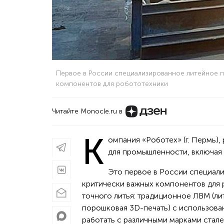
Первое в России специализированное литейное п
компонентов для робототехники
Читайте Monocle.ru в
К
омпания «Роботех» (г. Пермь)
для промышленности, включая 
Это первое в России специал
критически важных компонентов для 
точного литья: традиционное ЛВМ (лит
порошковая 3D-печать) с использова
работать с различными марками стал