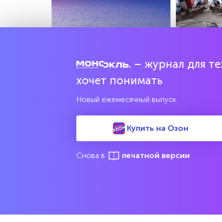
– журнал для тех
Иран пообещал наказать Киев за
Названа сре
хочет понимать
атаку на корабль
легковушки 
Новый ежемесячный выпуск.
TVZVEZDA.RU
1PRIME.RU
Купить на Озон
Снова в
печатной версии
М
Еженедельный выпуск №33
Репакеры, на выход