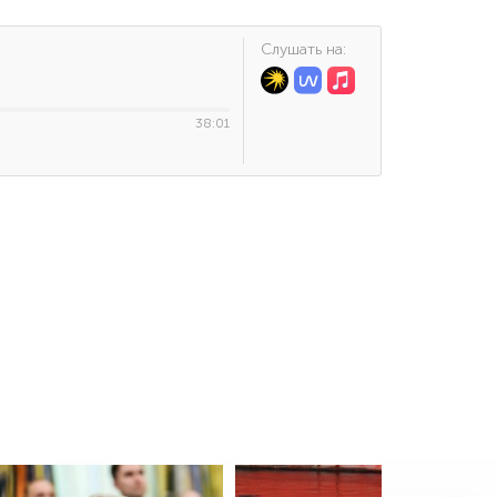
Cлушать на:
38:01