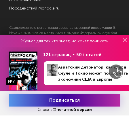
Посодействуй Monocle.ru
Свидетельство о регистрации средства массовой информации Эл
№ ФС77-87108 от 26 марта 2024 г. Выдано Федеральной службой
по надзору в сфере массовых коммуникаций, связи и охраны
Журнал для тех кто знает, но хочет понимать
культурного наследия
121 страниц
50+ статей
© 2017—2026 АНО «Творческий коллектив Эксперт»
Азиатский детонатор: как крах в
Политика конфиденциальности
Условия использования материалов
Сеуле и Токио может похоронить
Согласие на обработку персональных данных
экономики США и Европы
№7
№11-13 (862)
В номере
28 марта - 17 апреля 2022
Подписаться
Месяц подписки
Попробовать
бесплатно
Снова в
печатной версии
На информационном ресурсе применяются
рекомендательные технологии