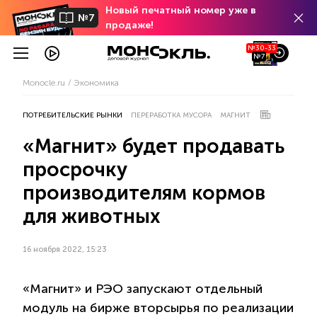
Новый печатный номер уже в
№7
продаже!
№30-33
№7
Monocle.ru
Экономика
ПОТРЕБИТЕЛЬСКИЕ РЫНКИ
ПЕРЕРАБОТКА МУСОРА
МАГНИТ
«Магнит» будет продавать
просрочку
производителям кормов
для животных
16 ноября 2022, 15:23
«Магнит» и РЭО запускают отдельный
модуль на бирже вторсырья по реализации