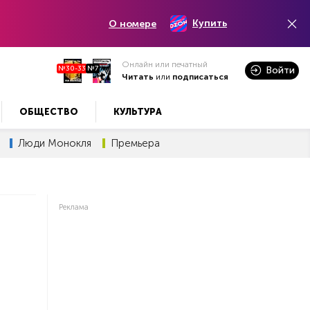
Купить
О номере
Онлайн или печатный
№30-33
№7
Войти
Читать
или
подписаться
ОБЩЕСТВО
КУЛЬТУРА
Люди Монокля
Премьера
Реклама