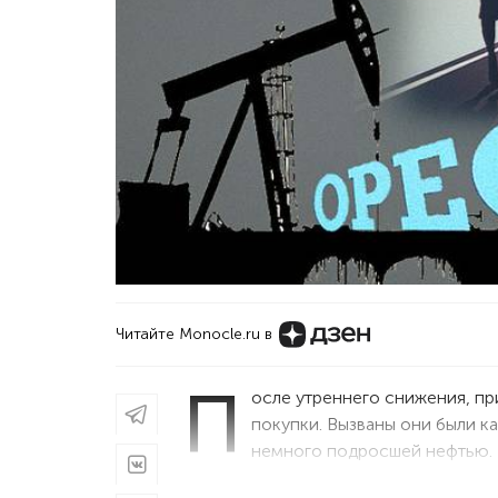
Читайте Monocle.ru в
П
осле утреннего снижения, пр
покупки. Вызваны они были ка
немного подросшей нефтью.