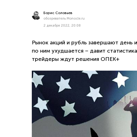
Борис Соловьев
обозреватель Monocle.ru
2 декабря 2022, 20:08
Рынок акций и рубль завершают день 
по ним ухудшается – давит статистик
трейдеры ждут решения ОПЕК+