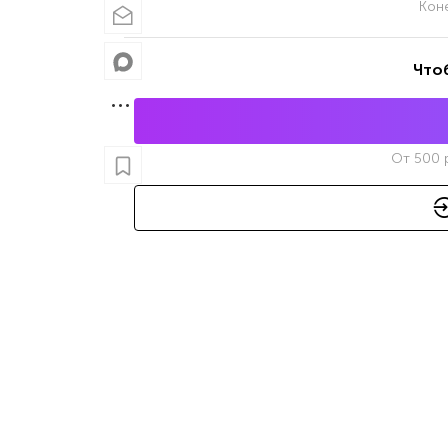
Кон
Что
От
500
р