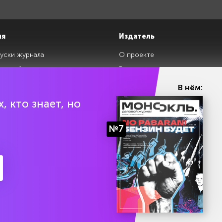
ия
Издатель
уски журнала
О проекте
изданий
Редакция
ги
Авторы
В нём:
клады
Контакты
, кто знает, но
№7
ии Эл № ФС77-87108 от 26 марта 2024 г. Выдано Федеральной службой по над
Политика конфиденциальности
Условия использования 