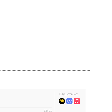
Cлушать на:
38:01