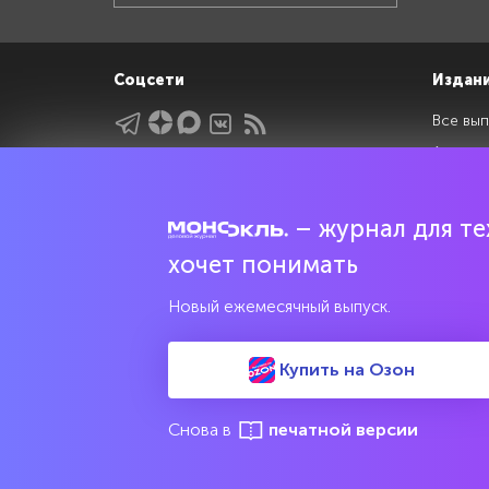
Соцсети
Издан
Все вып
Архив 
Указатели
Рейтин
Подрубрики
Спецдо
– журнал для тех
Темы
хочет понимать
Интервью
Мнения
Новый ежемесячный выпуск.
Купить на Озон
Свидетельство о регистрации средства массовой информац
культурного наследия
Снова в
печатной версии
© 2017—2026 АНО «Творческий коллектив Эксперт»