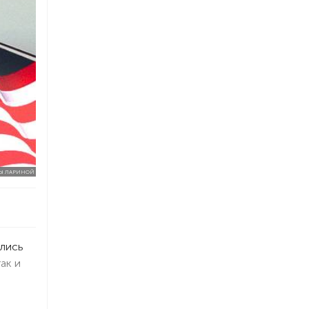
РЫ ЛАРИНОЙ
ились
ак и