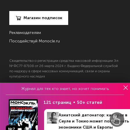
Магазин подписок
Рекламодателям
Посодействуй Monocle.ru
Свидетельство о регистрации средства массовой информации Эл
№ ФС77-87108 от 26 марта 2024 г. Выдано Федеральной службой
по надзору в сфере массовых коммуникаций, связи и охраны
культурного наследия
Журнал для тех кто знает, но хочет понимать
© 2017—2026 АНО «Творческий коллектив Эксперт»
Политика конфиденциальности
121 страниц
50+ статей
Условия использования материалов
Согласие на обработку персональных данных
Азиатский детонатор: как крах в
Сеуле и Токио может похоронить
экономики США и Европы
№7