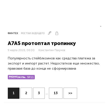
ФИНТЕХ
РОСТКИ БУДУЩЕГО
А7А5 протоптал тропинку
9 марта 2026, 06:00
Константин Пахунов
Популярность стейблкоинов как средства платежа за
экспорт и импорт растет. Недостатков еще множество,
правовая база до конца не сформирована
№11
1
2
3
...
13
>>