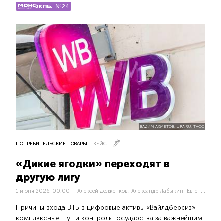
№24
ВАДИМ АХМЕТОВ: URA.RU: ТАСС
ПОТРЕБИТЕЛЬСКИЕ ТОВАРЫ
КЕЙС
«Дикие ягодки» переходят в
другую лигу
,
,
1 июня 2026, 00:00
Алексей Долженков
Александр Лабыкин
Евгения Обухова
Причины входа ВТБ в цифровые активы «Вайлдберриз»
комплексные: тут и контроль государства за важнейшим