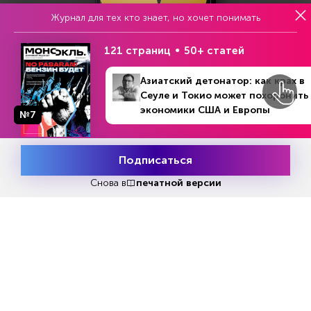
Журнал для тех кто знает, но хочет понимать
121 страниц
50+ статей
Азиатский детонатор: как крах в
Сеуле и Токио может похоронить
экономики США и Европы
№7
Подписаться
Месяц подписки
Попробовать
Попробовать бесплатно
бесплатно
Снова в
печатной версии
Читать за 180 руб
Еженедельный анонс свежих
материалов и другие новости