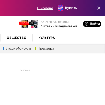
Купить
О номере
Онлайн или печатный
№30-33
№7
Войти
Читать
или
подписаться
ОБЩЕСТВО
КУЛЬТУРА
Люди Монокля
Премьера
Реклама