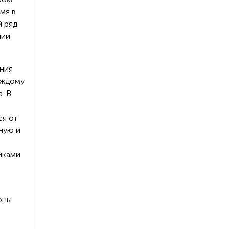
мя в
й ряд
ции
ения
аждому
. В
ся от
ную и
о
иками
оны