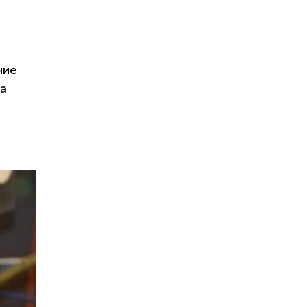
ние
 а