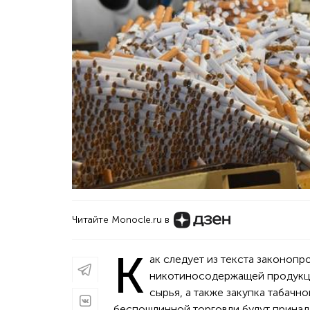
Читайте Monocle.ru в
К
ак следует из текста законопр
никотиносодержащей продукции
сырья, а также закупка табач
беспошлинной торговли будут принад