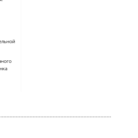
ельной
чного
нка