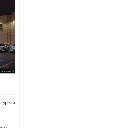
С-СЛУЖБОЙ
ктурная
ром