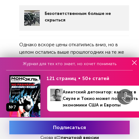
Безответственным больше не
скрыться
Однако вскоре цены откатились вниз, но в
целом остались выше прошлогодних на те же
30-40%. Кроме того, стал проявляться дефицит
Журнал для тех кто знает, но хочет понимать
новых автомобилей. На этом фоне, согласно
исследованию компании ASE, выросли
121 страниц
50+ статей
расходы автоцентров, сократилась
оборачиваемость склада.
Азиатский детонатор: как крах в
Сеуле и Токио может похоронить
Изменилась и сама структура рынка.
экономики США и Европы
№7
Например, по данным «Автостата», доля машин
в ценовом сегменте от 800 тысяч до 1,5 млн
рублей уменьшилась в три раза, а автомобилей
Подписаться
Месяц подписки
от 3 до 5 млн рублей стало втрое больше.
Попробовать
бесплатно
Снова в
печатной версии