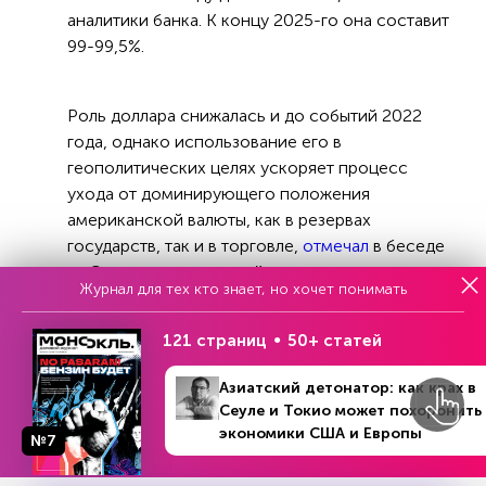
аналитики банка. К концу 2025-го она составит
99-99,5%.
Роль доллара снижалась и до событий 2022
года, однако использование его в
геополитических целях ускоряет процесс
ухода от доминирующего положения
американской валюты, как в резервах
государств, так и в торговле,
отмечал
в беседе
с «Экспертом» ведущий аналитик компании
Журнал для тех кто знает, но хочет понимать
«Открытие Инвестиции» Андрей Кочетков.
Опасения политиков Вашингтона, что это
121 страниц
50+ статей
принесет множество проблем, вполне
обоснованные, поскольку США сохраняют
Азиатский детонатор: как крах в
высокий дефицит бюджета, который
Сеуле и Токио может похоронить
финансируется во многом благодаря
экономики США и Европы
№7
использованию доллара в резервах других
стран, подчеркивал специалист.