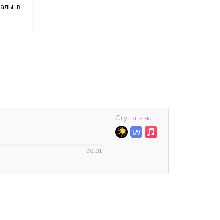
алы: в
Cлушать на:
38:01