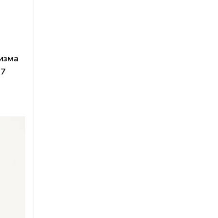
изма
 7