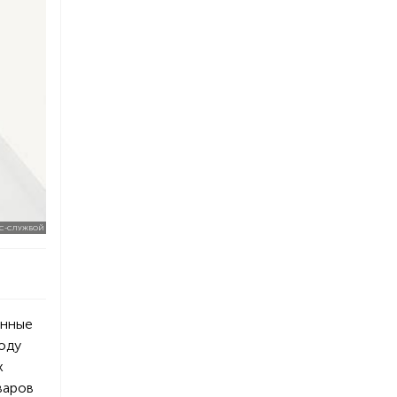
С-СЛУЖБОЙ
енные
оду
х
варов