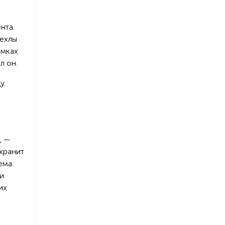
нта.
чехлы
амках
л он.
у.
, —
охранит
ема.
и
их