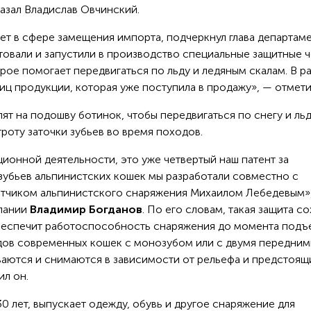
казал Владислав Овчинский.
ет в сфере замещения импорта, подчеркнул глава департаме
товали и запустили в производство специальные защитные 
рое помогает передвигаться по льду и ледяным скалам. В р
иц продукции, которая уже поступила в продажу», — отмети
т на подошву ботинок, чтобы передвигаться по снегу и льд
роту заточки зубьев во время походов.
ионной деятельности, это уже четвертый наш патент за
 зубьев альпинистских кошек мы разработали совместно с
ботчиком альпинистского снаряжения Михаилом Лебедевым»
мпании
Владимир Богданов
. По его словам, такая защита с
обеспечит работоспособность снаряжения до момента подъ
дов современных кошек с монозубом или с двумя передним
ваются и снимаются в зависимости от рельефа и предстоящ
ил он.
0 лет, выпускает одежду, обувь и другое снаряжение для