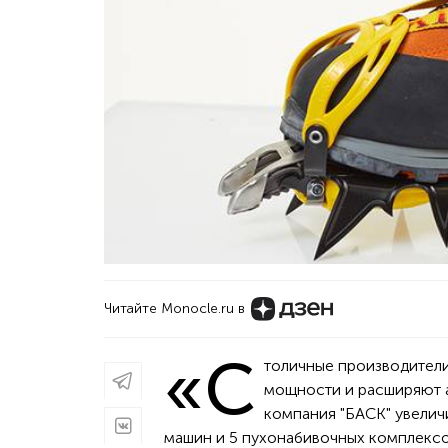
Читайте Monocle.ru в
«С
толичные производител
мощности и расширяют а
компания "БАСК" увелич
машин и 5 пухонабивочных комплексо