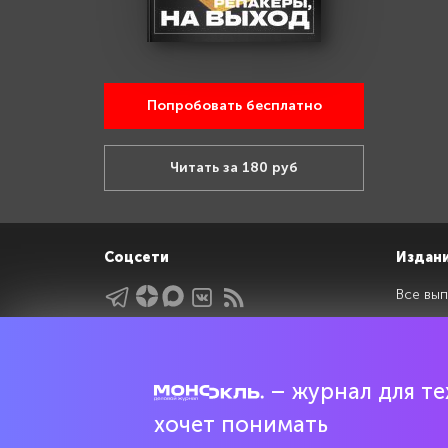
Попробовать бесплатно
Читать за 180 руб
Соцсети
Издан
Все вып
Архив 
Указатели
Рейтин
Подрубрики
Спецдо
– журнал для тех
Темы
хочет понимать
Интервью