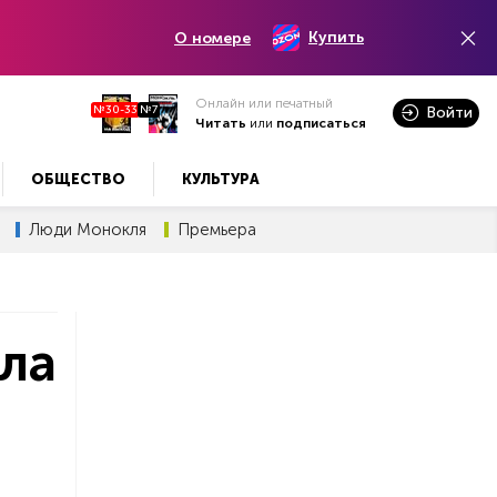
Купить
О номере
Онлайн или печатный
№30-33
№7
Войти
Читать
или
подписаться
ОБЩЕСТВО
КУЛЬТУРА
Люди Монокля
Премьера
ла