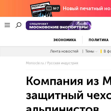
Новый печатный но
№7
СПЕЦПРОЕКТ
ЭКОНОМИКА
ПОЛИТИКА
Лента новостей
Темы
В ф
Monocle.ru
Русская индустрия
Компания из М
защитный чехо
альпинистов