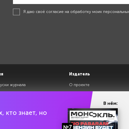
Я даю своё
согласие на обработку моих персональны
ия
Издатель
уски журнала
О проекте
изданий
Редакция
ги
Авторы
В нём:
клады
Контакты
, кто знает, но
№7