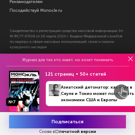
Рекламодателям
Посодействуй Monocle.ru
Свидетельство о регистрации средства массовой информации Эл
№ ФС77-87108 от 26 марта 2024 г. Выдано Федеральной службой
по надзору в сфере массовых коммуникаций, связи и охраны
культурного наследия
Журнал для тех кто знает, но хочет понимать
© 2017—2026 АНО «Творческий коллектив Эксперт»
Политика конфиденциальности
121 страниц
50+ статей
Условия использования материалов
Согласие на обработку персональных данных
Азиатский детонатор: как крах в
Сеуле и Токио может похоронить
экономики США и Европы
№7
На информационном ресурсе применяются
Подписаться
Месяц подписки
рекомендательные технологии
Попробовать
бесплатно
Снова в
печатной версии