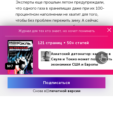
Эксперты еще прошлым летом предупреждали,
что одного газа в хранилищах даже при их 100-
процентном наполнении не хватит для того,
чтобы без проблем пережить зиму. А сейчас
из-за жары и круглосуточно работающих
Журнал для тех кто знает, но хочет понимать
кондиционеров уровень газа в европейских
ПГХ начал стремительно снижаться.
121 страниц
50+ статей
Не стоит забывать и о покупателях газа из
Азиатский детонатор: как крах в
Азии, которые с возвращением на рынок
Сеуле и Токио может похоронить
китайских трейдеров после отмены
экономики США и Европы
№7
коронавирусных ограничений стали в этом
году намного сильнее и
конкурентоспособнее. В текущем году
Подписаться
Месяц подписки
европейцы больше не смогут с такой же
Попробовать
бесплатно
Снова в
печатной версии
легкостью, как в прошлом, перехватывать
газовозы, везущие газ в Азию. Логичнее ждать,
что картина будет противоположной:
азиатские покупатели, пользуясь более