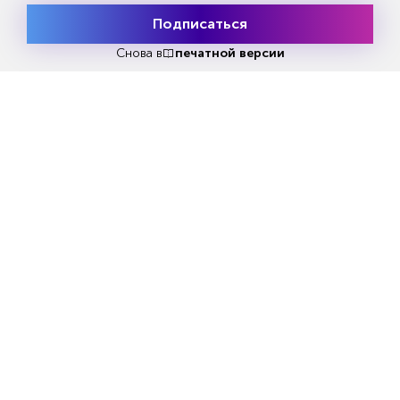
потенциале искусственного интеллекта,
который позволит сэкономить тысячи часов в
Подписаться
Месяц подписки
Попробовать
финансовом секторе, бухгалтерии и секторе
бесплатно
Снова в
печатной версии
HR. Ожидается, что AI к 2030 году увеличит
ВВП глобальной экономики на внушительные
16 трлн долларов.
Согласно исследованию экономистов
Goldman Sachs нынешний всплеск развития
искусственного интеллекта, визитной
карточкой которого на данный момент
является чат-бот ChatGPT, может затронуть, т.е.
лишить работы до 300 млн человек. Это, между
прочим, сопоставимо с населением США,
включая стариков и младенцев. В
исследовании также говорится, что
потенциально машины могут заменить почти
каждого пятого (18%) работника на планете.
Причем, труднее всего придется работающему