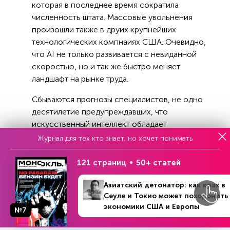
которая в последнее время сократила
численность штата. Массовые увольнения
произошли также в друих крупнейших
технологических компнаиях США. Очевидно,
что AI не только развивается с невиданной
скоростью, но и так же быстро меняет
ландшафт на рынке труда.
Сбываются прогнозы специалистов, не одно
десятилетие предупреждавших, что
искусственный интеллект обладает
потенциалом заменять людей. Конечно, эти
Журнал для тех кто знает, но хочет понимать
мрачные прогнозы не остались незамеченными
политиками. К примеру, в декабре 2022 года
121 страниц
50+ статей
Белый дом предупредил о неизбежности
Азиатский детонатор: как крах в
замены отдельных категорий работников AI.
Сеуле и Токио может похоронить
экономики США и Европы
№7
Арвинд Кришна очень высоко отзывается о