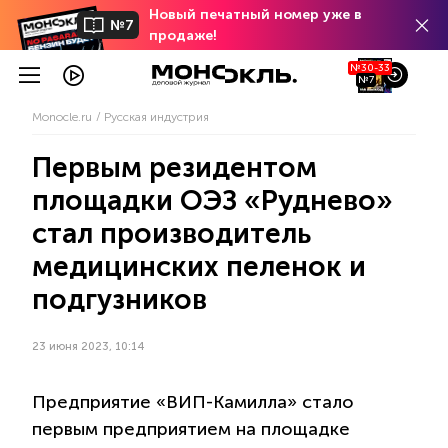
Новый печатный номер уже в
№7
продаже!
№30-33
№7
Monocle.ru
Русская индустрия
Первым резидентом
площадки ОЭЗ «Руднево»
стал производитель
медицинских пеленок и
подгузников
23 июня 2023, 10:14
Предприятие «ВИП-Камилла» стало
первым предприятием на площадке