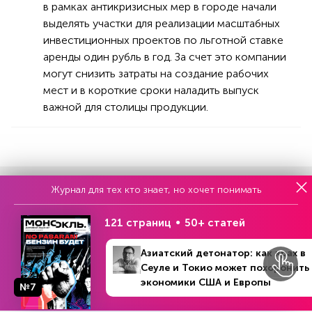
в рамках антикризисных мер в городе начали
выделять участки для реализации масштабных
инвестиционных проектов по льготной ставке
аренды один рубль в год. За счет это компании
могут снизить затраты на создание рабочих
мест и в короткие сроки наладить выпуск
важной для столицы продукции.
Читать
или
подписаться
№33
Журнал для тех кто знает, но хочет понимать
Первый месяц бесплатно
121 страниц
50+ статей
Азиатский детонатор: как крах в
ЧИТАЙТЕ ТАКЖЕ
Сеуле и Токио может похоронить
экономики США и Европы
№7