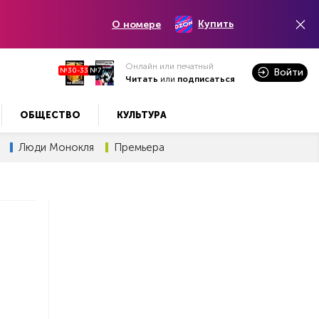
Купить
О номере
Онлайн или печатный
№30-33
№7
Войти
Читать
или
подписаться
ОБЩЕСТВО
КУЛЬТУРА
Люди Монокля
Премьера