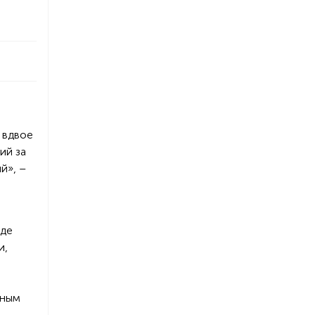
р
и вдвое
ий за
й», –
оде
и,
ьным