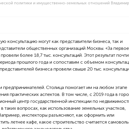
ческой политики и имущественно-земельных отношений Владими
кую консультацию могут как представители бизнеса, так и
редставители общественных организаций Москвы. «За первое
 провели более 18,7 тыс. консультаций. Этот результат почт
периода прошлого года и сопоставим с объемом консультац
 представителей бизнеса провели свыше 20 тыс. консультаци
 и предпринимателей. Столица помогает им на любом этапе
ения практических аспектов. В том числе, с 2019 года в гор
ионный центр государственной инспекции по недвижимост
 таких вопросах, как использование земельных участков,
апример, инспекторы разъясняют, как оформить или
стить летнее кафе, какое строительство считается самовол
я действующего законодательства.