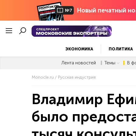
Новый печатный но
№7
СПЕЦПРОЕКТ
ЭКОНОМИКА
ПОЛИТИКА
Лента новостей
Темы
В ф
Monocle.ru
Русская индустрия
Владимир Ефим
было предоста
тысяч консуль