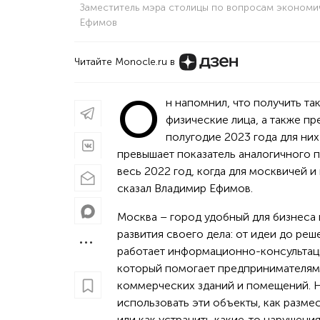
Заместитель мэра столицы по вопросам экономи
Ефимов
Читайте Monocle.ru в
О
н напомнил, что получить та
физические лица, а также п
полугодие 2023 года для них
превышает показатель аналогичного 
весь 2022 год, когда для москвичей и
сказал Владимир Ефимов.
Москва – город удобный для бизнеса
развития своего дела: от идеи до реш
работает информационно-консультац
который помогает предпринимателям в
коммерческих зданий и помещений. Н
использовать эти объекты, как разме
или как устранить какие-то нарушени