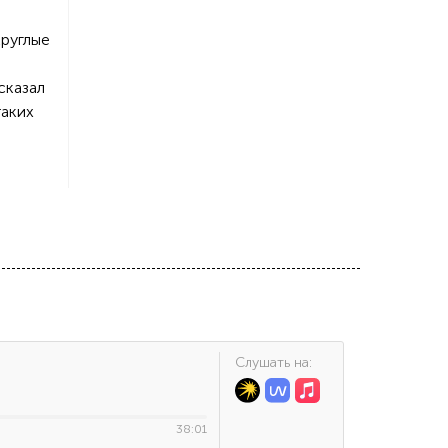
круглые
сказал
таких
Cлушать на:
38:01