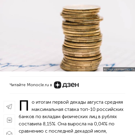
RU.FREEPIK.COM/FREEPIK
Читайте Monocle.ru в
П
о итогам первой декады августа средняя
максимальная ставка топ-10 российских
банков по вкладам физических лиц в рублях
составила 8,15%. Она выросла на 0,04% по
сравнению с последней декадой июля,