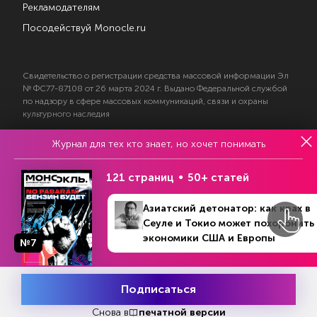
Рекламодателям
Посодействуй Monocle.ru
Свидетельство о регистрации средства массовой информации Эл
№ ФС77-87108 от 26 марта 2024 г. Выдано Федеральной службой
по надзору в сфере массовых коммуникаций, связи и охраны
культурного наследия
Журнал для тех кто знает, но хочет понимать
© 2017—2026 АНО «Творческий коллектив Эксперт»
Политика конфиденциальности
121 страниц
50+ статей
Условия использования материалов
Согласие на обработку персональных данных
Азиатский детонатор: как крах в
Сеуле и Токио может похоронить
экономики США и Европы
№7
На информационном ресурсе применяются
Подписаться
Месяц подписки
рекомендательные технологии
Попробовать
бесплатно
Снова в
печатной версии