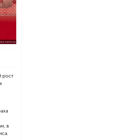
АРА ЛАРИНА
й рост
х
раха
м, в
иса.