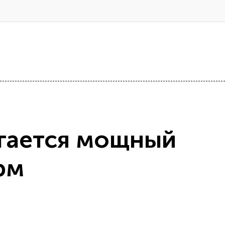
гается мощный
рм