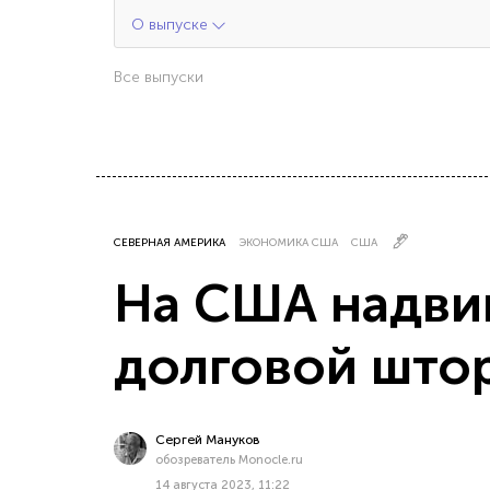
О выпуске
Все выпуски
СЕВЕРНАЯ АМЕРИКА
ЭКОНОМИКА США
США
На США надви
долговой што
Сергей Мануков
обозреватель Monocle.ru
14 августа 2023, 11:22