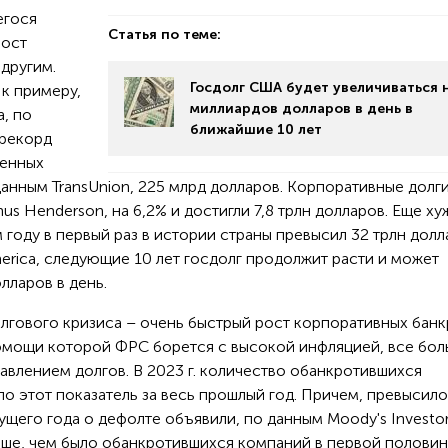
егося
Статья по теме:
рост
 другим.
Госдолг США будет увеличиваться н
к примеру,
миллиардов долларов в день в
, по
ближайшие 10 лет
 рекорд
ченных
данным TransUnion, 225 млрд долларов. Корпоративные долги
s Henderson, на 6,2% и достигли 7,8 трлн долларов. Еще ху
 году в первый раз в истории страны превысил 32 трлн долл
erica, следующие 10 лет госдолг продолжит расти и может
лларов в день.
лгового кризиса – очень быстрый рост корпоративных банк
помощи которой ФРС борется с высокой инфляцией, все бо
авлением долгов. В 2023 г. количество обанкротившихся
о этот показатель за весь прошлый год. Причем, превысило
ущего года о дефолте объявили, по данным Moody's Investo
льше, чем было обанкротившихся компаний в первой полови