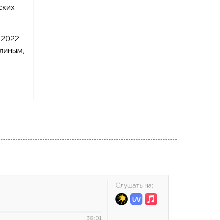
ских
 2022
линым,
Cлушать на:
38:01