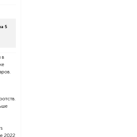
а 5
 в
же
аров.
ротств.
льше
rs
не 2022