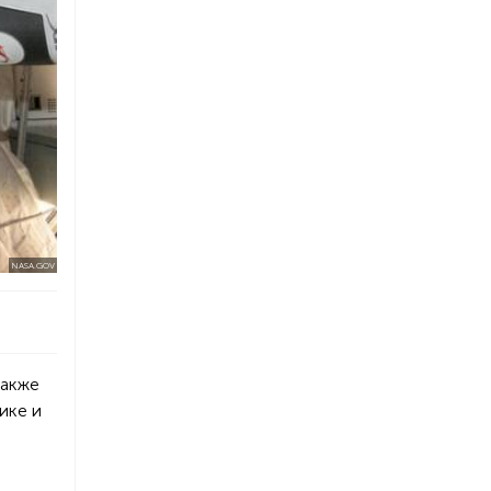
NASA.GOV
также
ике и