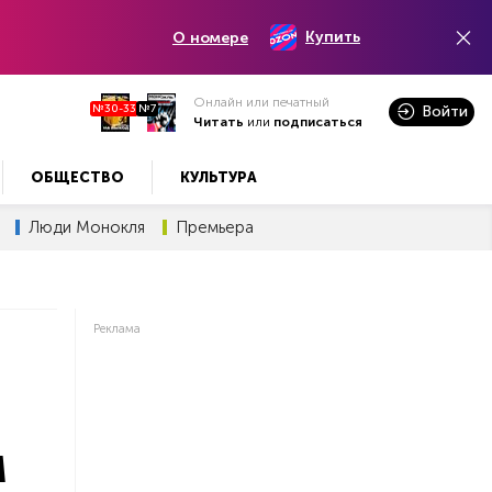
Купить
О номере
Онлайн или печатный
№30-33
№7
Войти
Читать
или
подписаться
ОБЩЕСТВО
КУЛЬТУРА
Люди Монокля
Премьера
Реклама
м