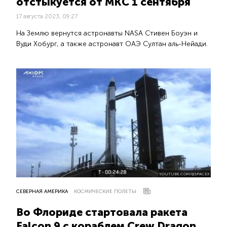
отстыкуется от МКС 1 сентября
17 августа 2023, 09:27
На Землю вернутся астронавты NASA Стивен Боуэн и
Вуди Хобург, а также астронавт ОАЭ Султан аль-Нейади.
YOUTUBE.COM/@SPACEX
СЕВЕРНАЯ АМЕРИКА
КОСМИЧЕСКИЕ ПОЛЕТЫ
Во Флориде стартовала ракета
Falcon 9 с кораблем Crew Dragon,