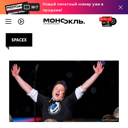
Новый печатный номер уже в
№7
продаже!
№30-33
№7
SPACEX
GETTY IMAGES