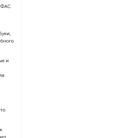
и ФАС
буки,
ебного
ые и
ля
это
ак
ает