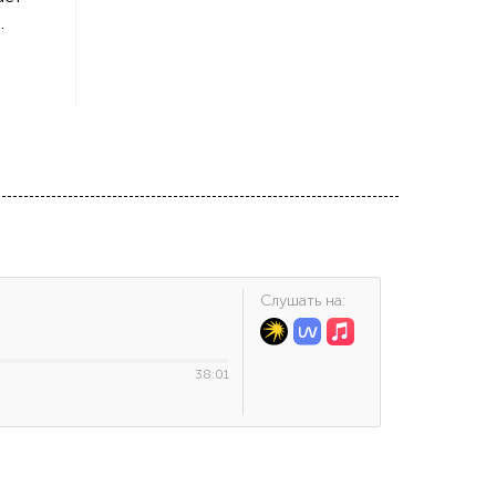
.
Cлушать на:
38:01