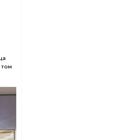
ца
 том