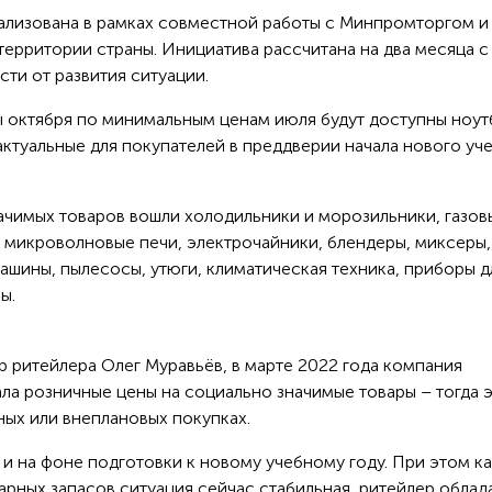
еализована в рамках совместной работы с Минпромторгом 
территории страны. Инициатива рассчитана на два месяца с
ти от развития ситуации.
 октября по минимальным ценам июля будут доступны ноут
ктуальные для покупателей в преддверии начала нового уч
ачимых товаров вошли холодильники и морозильники, газов
, микроволновые печи, электрочайники, блендеры, миксеры,
ашины, пылесосы, утюги, климатическая техника, приборы д
ы.
 ритейлера Олег Муравьёв, в марте 2022 года компания
а розничные цены на социально значимые товары – тогда 
ых или внеплановых покупках.
 и на фоне подготовки к новому учебному году. При этом к
варных запасов ситуация сейчас стабильная, ритейлер облад