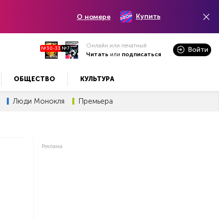
Купить
О номере
Онлайн или печатный
№30-33
№7
Войти
Читать
или
подписаться
ОБЩЕСТВО
КУЛЬТУРА
Люди Монокля
Премьера
Реклама