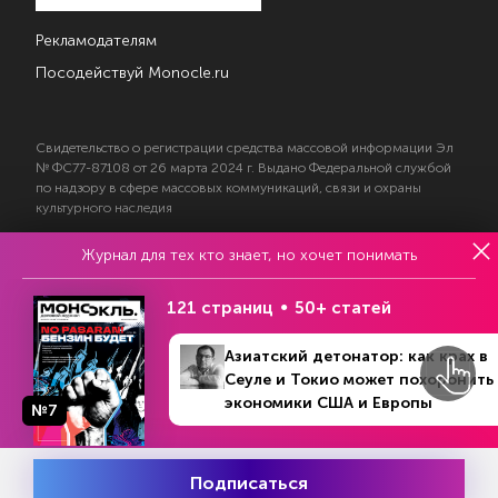
Рекламодателям
Посодействуй Monocle.ru
Свидетельство о регистрации средства массовой информации Эл
№ ФС77-87108 от 26 марта 2024 г. Выдано Федеральной службой
по надзору в сфере массовых коммуникаций, связи и охраны
культурного наследия
Журнал для тех кто знает, но хочет понимать
© 2017—2026 АНО «Творческий коллектив Эксперт»
Политика конфиденциальности
121 страниц
50+ статей
Условия использования материалов
Согласие на обработку персональных данных
Азиатский детонатор: как крах в
Сеуле и Токио может похоронить
экономики США и Европы
№7
На информационном ресурсе применяются
Подписаться
Месяц подписки