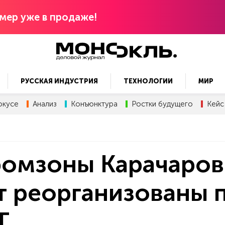
мер уже в продаже!
РУССКАЯ ИНДУСТРИЯ
ТЕХНОЛОГИИ
МИР
окусе
Анализ
Конъюнктура
Ростки будущего
Кейс
промзоны Карачаро
т реорганизованы 
Т