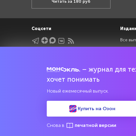
Читать за 180 руб
Соцсети
Издан
Все вып
Архив 
Указатели
Рейтин
Подрубрики
Спецдо
– журнал для тех
Темы
хочет понимать
Интервью
Новый ежемесячный выпуск.
Мнения
Купить на Озон
Свидетельство о регистрации средства массовой информац
культурного наследия
Снова в
печатной версии
© 2017—2026 АНО «Творческий коллектив Эксперт»