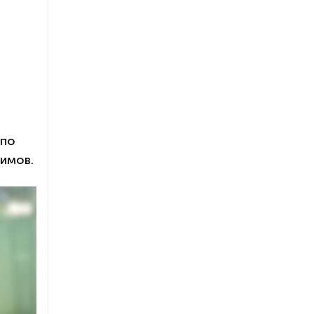
я
 по
имов.