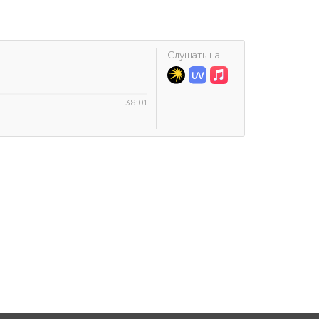
Cлушать на:
38:01