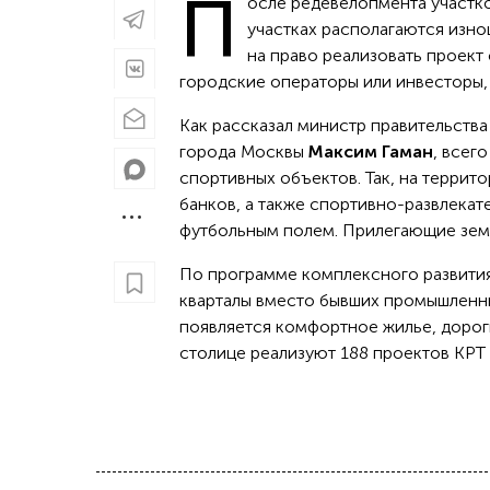
П
осле редевелопмента участко
участках располагаются изно
на право реализовать проект
городские операторы или инвесторы, 
Как рассказал министр правительств
города Москвы
Максим Гаман
, всег
спортивных объектов. Так, на террит
банков, а также спортивно-развлека
футбольным полем. Прилегающие земл
По программе комплексного развити
кварталы вместо бывших промышленны
появляется комфортное жилье, дороги
столице реализуют 188 проектов КРТ