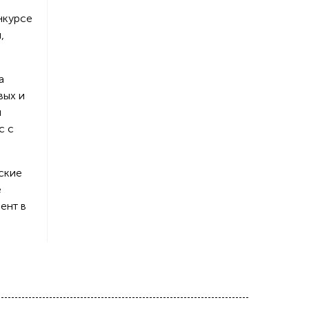
нкурсе
,
а
вых и
я
с с
ские
е
ент в