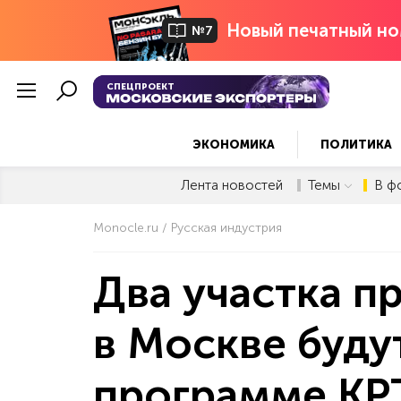
Новый печатный но
№7
СПЕЦПРОЕКТ
ЭКОНОМИКА
ПОЛИТИКА
Лента новостей
Темы
В ф
Monocle.ru
Русская индустрия
Два участка 
в Москве буду
программе КР