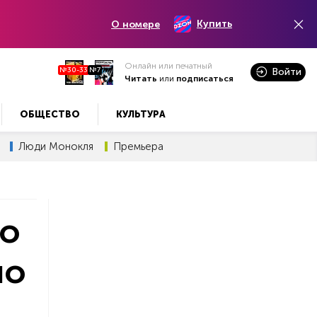
Купить
О номере
Онлайн или печатный
№30-33
№7
Войти
Читать
или
подписаться
ОБЩЕСТВО
КУЛЬТУРА
Люди Монокля
Премьера
во
по