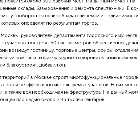
в появится около 900 рабочих мест. На данный момент на
шенные склады, базы хранения и ремонта спецтехники. В ко
 смогут побороться правообладатели земли и недвижимости
которых определят по результатам торгов.
а Москвы, руководитель департамента городского имуществ
о на участках построят 50 тыс. кв. метров общественно-дело
ории возведут гостиницу, торговые центры, офисы, отделени
тельный комплекс и физкультурно-оздоровительный комплек
и благоустроят, добавил он.
я территорий в Москве строят многофункциональные город
х зон и неэффективно используемых участков. На их мест
, а также вся необходимая инфраструктура. На данный мом
 общей площадью около 2,45 тысячи гектаров.