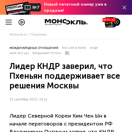
Новый печатный номер уже в
№7
продаже!
№30-33
№7
Monocle.ru
Политика
МЕЖДУНАРОДНЫЕ ОТНОШЕНИЯ
РОССИЯ В МИРЕ
КНДР
КИМ ЧЕН ЫН
ВЛАДИМИР ПУТИН
Лидер КНДР заверил, что
Пхеньян поддерживает все
решения Москвы
13 сентября 2023, 10:11
Лидер Северной Кореи Ким Чен Ын в
начале переговоров с президентом РФ
Владимиром Путиным заявил, что КНДР