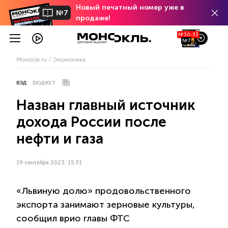
Новый печатный номер уже в
№7
продаже!
№30-33
№7
Monocle.ru
Экономика
ВЭД
БЮДЖЕТ
Назван главный источник
дохода России после
нефти и газа
19 сентября 2023, 15:31
«Львиную долю» продовольственного
экспорта занимают зерновые культуры,
сообщил врио главы ФТС