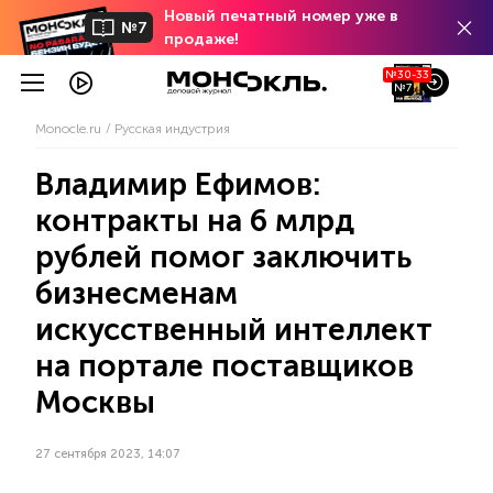
Новый печатный номер уже в
№7
продаже!
№30-33
№7
Monocle.ru
Русская индустрия
Владимир Ефимов:
контракты на 6 млрд
рублей помог заключить
бизнесменам
искусственный интеллект
на портале поставщиков
Москвы
27 сентября 2023, 14:07