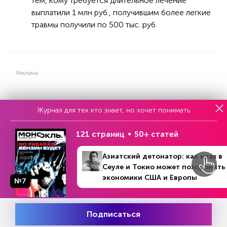
тем, кому требуется длительное лечение
выплатили 1 млн руб., получившим более легкие
травмы получили по 500 тыс. руб.
Реклама
Журнал для тех кто знает, но хочет понимать
Читать
или
подписаться
№33
Первый месяц бесплатно
121 страниц
50+ статей
Азиатский детонатор: как крах в
ЧИТАЙТЕ ТАКЖЕ
Сеуле и Токио может похоронить
экономики США и Европы
№7
НОВОСТИ ПАРТНЕРОВ
Подписаться
Месяц подписки
Попробовать