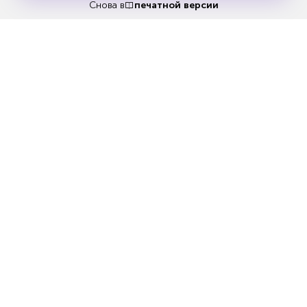
бесплатно
Снова в
печатной версии
Смерть после третьего звонка:
Россиян ждет новый 
кто ответит за гибель девушки
сдачи экзамена на пра
OURNEWZ.RU
STATENEWS.RU
Еженедельный выпуск №33