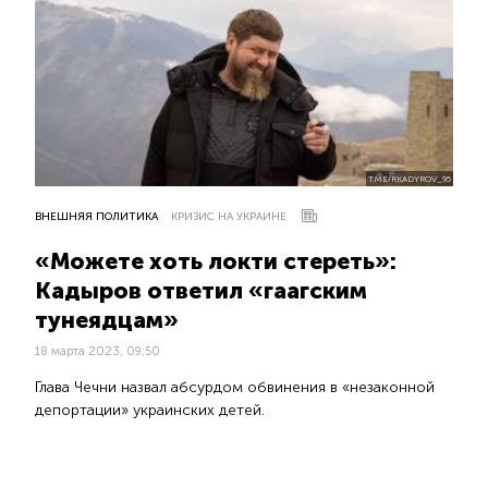
T.ME/RKADYROV_95
ВНЕШНЯЯ ПОЛИТИКА
КРИЗИС НА УКРАИНЕ
«Можете хоть локти стереть»:
Кадыров ответил «гаагским
тунеядцам»
18 марта 2023, 09:50
Глава Чечни назвал абсурдом обвинения в «незаконной
депортации» украинских детей.