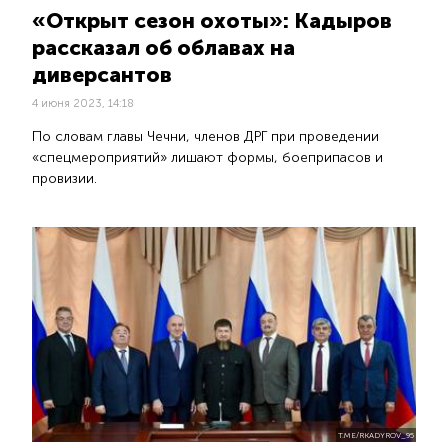
«Открыт сезон охоты»: Кадыров
рассказал об облавах на
диверсантов
4 июня 2023, 14:18
По словам главы Чечни, членов ДРГ при проведении
«спецмероприятий» лишают формы, боеприпасов и
провизии.
T.ME/RKADYROV_95