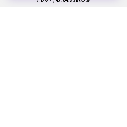
бесплатно
Снова в
печатной версии
ЧИТАЙТЕ ТАКЖЕ
НОВОСТИ ПАРТНЕРОВ
Еженедельный выпуск №33
Репакеры, на выход