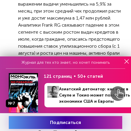
выражении выдачи уменьшились на 5,9% за
месяц, при этом средний чек продолжил расти
и уже достиг максимума в 1,47 млн рублей.
Аналитики Frank RG связывают падение в этом
сегменте с высоким ростом выдач кредитов в
июле, когда граждане, опасаясь предстоящего
повышения ставок утилизационного сбора (с 1
августа) и роста цен на машины, активно брали
кредиты.
Журнал для тех кто знает, но хочет понимать
121 страниц
50+ статей
Азиатский детонатор: как крах в
Сеуле и Токио может похоронить
Реклама
экономики США и Европы
№7
Читать
или
подписаться
№33
Подписаться
Первый месяц бесплатно
Месяц подписки
Попробовать