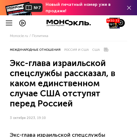
Новый печатный номер уже в
№7
продаже!
№30-33
№7
Monocle.ru
Политика
МЕЖДУНАРОДНЫЕ ОТНОШЕНИЯ
РОССИЯ И США
США
Экс-глава израильской
спецслужбы рассказал, в
каком единственном
случае США отступят
перед Россией
3 октября 2023, 19:10
Экс-глава израильской спецслужбы