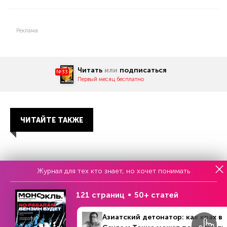
Реклама
Читать
или
подписаться
№33
Первый месяц бесплатно
ЧИТАЙТЕ ТАКЖЕ
НОВОСТИ ПАРТНЕРОВ
Журнал для тех кто знает, но хочет понимать
121 страниц
50+ статей
Азиатский детонатор: как крах в