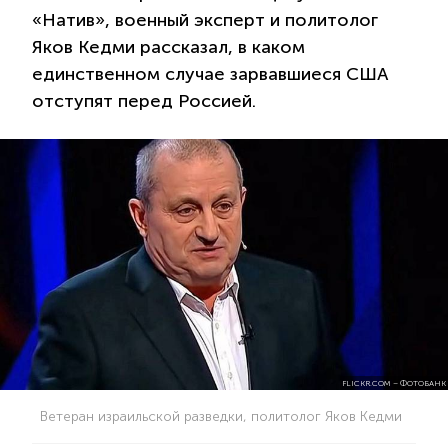
«Натив», военный эксперт и политолог
Яков Кедми рассказал, в каком
единственном случае зарвавшиеся США
отступят перед Россией.
FLICKR.COM – ФОТОБАНК
Ветеран израильской разведки, политолог Яков Кедми