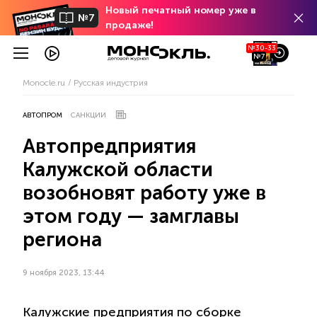
Новый печатный номер уже в
№7
продаже!
№30-33
№7
Monocle.ru
Русская индустрия
АВТОПРОМ
САНКЦИИ
Автопредприятия
Калужской области
возобновят работу уже в
этом году — замглавы
региона
9 ноября 2023, 13:44
Калужские предприятия по сборке