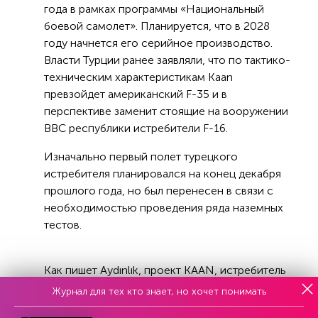
года в рамках программы «Национальный
боевой самолет». Планируется, что в 2028
году начнется его серийное производство.
Власти Турции ранее заявляли, что по тактико-
техническим характеристикам Kaan
превзойдет американский F-35 и в
перспективе заменит стоящие на вооружении
ВВС республики истребители F-16.
Изначально первый полет турецкого
истребителя планировался на конец декабря
прошлого года, но был перенесен в связи с
необходимостью проведения ряда наземных
тестов.
Как пишет Aydınlık, проект KAAN, истребитель
пятого поколенияТурция активизировала, когда
Журнал для тех кто знает, но хочет понимать
осознала, что F-35, постакок которого она