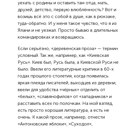
уехать с родины и оставить там отца, мать,
друзей, детство, первую влюблённость? Вот и
возишь всё это с собой в душе, как в рюкзаке,
туда-обратно. И у меня такое чувство, что я из
Ялани и не уезжал. Просто бываю в длительных
командировках и возвращаюсь.
Если серьёзно, «деревенская проза» — термин
условный. Так же, например, как «Киевская
Русь». Киев был, Русь была, а Киевской Руси не
было. Ввели его литературные критики в 60-х
годах прошлого столетия, когда появилась
яркая плеяда писателей, выходцев из деревни,
ввели для удобства «чёрных» отделить от
«белых», «славянофилов» от «западников» и
расставить всех по полочкам. На мой взгляд,
есть просто хорошая литература, а есть не
очень. К какой прозе, например, отнести
«Антоновские яблоки», «Суходол»,