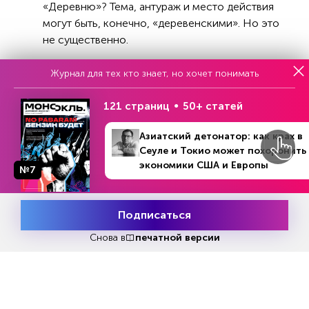
«Деревню»? Тема, антураж и место действия
могут быть, конечно, «деревенскими». Но это
не существенно.
Журнал для тех кто знает, но хочет понимать
Я не пишу о деревне так, как писал о ней, к
примеру, Глеб Успенский, меня не интересует
121 страниц
50+ статей
— так уж сложилось — экономическая и
социальная сторона сельской жизни,
Азиатский детонатор: как крах в
интересует человек сам по себе, с его
Сеуле и Токио может похоронить
экономики США и Европы
радостью, горем, душевно-духовным
№7
состоянием, и с его главным вопросом —
отношением к жизни и к смерти.
Подписаться
Месяц подписки
Беру деревню как хорошо знакомую мне
Попробовать
бесплатно
Снова в
печатной версии
среду (сцену), где у меня меньше возможности
сфальшивить. А радость, любовь, зависть,
смерть — всё это одинаково свойственно как
деревенскому жителю, так и городскому.