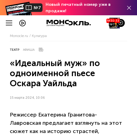
Новый печатный номер уже в
№7
продаже!
№30-33
№7
Monocle.ru
Культура
ТЕАТР
АФИША
«Идеальный муж» по
одноименной пьесе
Оскара Уайльда
15 марта 2024, 10:06
Режиссер Екатерина Гранитова-
Лавровская предлагает взглянуть на этот
сюжет как на историю страстей,