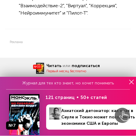
"Взаимодействие-2", "Виртуал", "Коррекция",
"Нейроиммунитет" и "Пилот-Т".
Реклама
Читать
или
подписаться
№33
Первый месяц бесплатно
Журнал для тех кто знает, но хочет понимать
ЧИТАЙТЕ ТАКЖЕ
121 страниц
50+ статей
Азиатский детонатор: как крах в
Сеуле и Токио может похоронить
экономики США и Европы
НОВОСТИ ПАРТНЕРОВ
№7