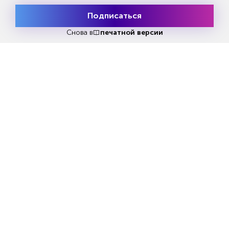
Подписаться
Месяц подписки
Попробовать
бесплатно
Снова в
печатной версии
Украина готовится внедрить
Врач назвала 5 скрыты
лазерное оружие
сердца
LIFE.RU
AIF.RU
Еженедельный выпуск №33
Репакеры, на выход