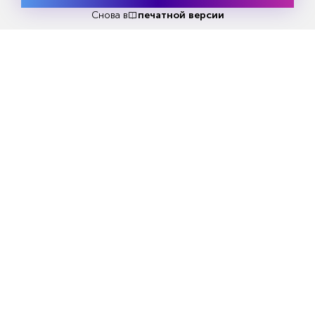
Попробовать
бесплатно
Снова в
печатной версии
Реклама
Читать
или
подписаться
№33
Первый месяц бесплатно
ЧИТАЙТЕ ТАКЖЕ
НОВОСТИ ПАРТНЕРОВ