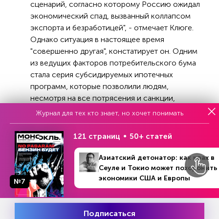
сценарий, согласно которому Россию ожидал
экономический спад, вызванный коллапсом
экспорта и безработицей", - отмечает Клюге.
Однако ситуация в настоящее время
"совершенно другая", констатирует он. Одним
из ведущих факторов потребительского бума
стала серия субсидируемых ипотечных
программ, которые позволили людям,
несмотря на все потрясения и санкции,
приобретать квартиры. Неудивительно, что
Журнал для тех кто знает, но хочет понимать
"отток капитала из России замедлился",
значительно снизив риски для финансовой
121 страниц
50+ статей
стабильности, констатирует издание.
Азиатский детонатор: как крах в
В то же время опрошенные газетой эксперты
Сеуле и Токио может похоронить
полагают, что нынешний потребительский бум
экономики США и Европы
№7
неизбежно замедлится, причем, по мнению
некоторых из них, это произойдет уже
осенью.
Подписаться
Месяц подписки