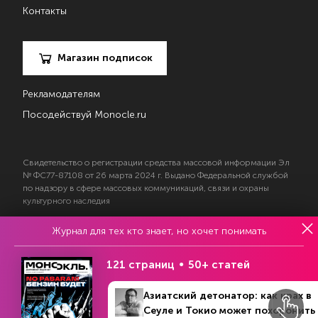
Контакты
Магазин подписок
Рекламодателям
Посодействуй Monocle.ru
Свидетельство о регистрации средства массовой информации Эл
№ ФС77-87108 от 26 марта 2024 г. Выдано Федеральной службой
по надзору в сфере массовых коммуникаций, связи и охраны
культурного наследия
Журнал для тех кто знает, но хочет понимать
© 2017—2026 АНО «Творческий коллектив Эксперт»
Политика конфиденциальности
121 страниц
50+ статей
Условия использования материалов
Согласие на обработку персональных данных
Азиатский детонатор: как крах в
Сеуле и Токио может похоронить