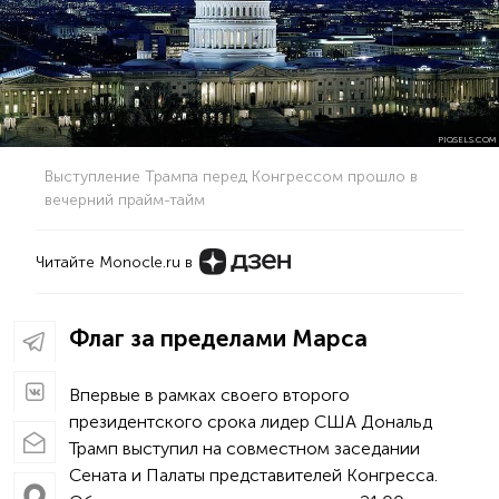
PIQSELS.COM
Выступление Трампа перед Конгрессом прошло в
вечерний прайм-тайм
Читайте Monocle.ru в
Флаг за пределами Марса
Впервые в рамках своего второго
президентского срока лидер США Дональд
Трамп выступил на совместном заседании
Сената и Палаты представителей Конгресса.