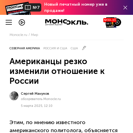
Новый печатный номер уже в
№7
продаже!
№30-33
№7
Monocle.ru
Мир
СЕВЕРНАЯ АМЕРИКА
РОССИЯ И США
США
Американцы резко
изменили отношение к
России
Сергей Мануков
обозреватель Monocle.ru
5 марта 2025, 12:10
Этим, по мнению известного
американского политолога, объясняется