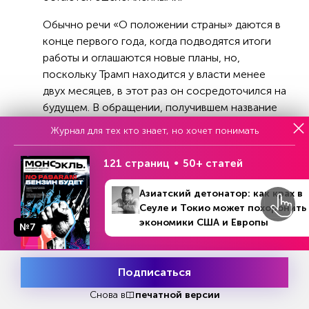
Обычно речи «О положении страны» даются в
конце первого года, когда подводятся итоги
работы и оглашаются новые планы, но,
поскольку Трамп находится у власти менее
двух месяцев, в этот раз он сосредоточился на
будущем. В обращении, получившем название
«Возрождение американской мечты», Трамп
Журнал для тех кто знает, но хочет понимать
изложил планы своей администрации в области
внутренней и внешней политики.
121 страниц
50+ статей
Статья по теме:
Азиатский детонатор: как крах в
Сеуле и Токио может похоронить
экономики США и Европы
Украинский кризис: экономика
№7
опережает политику
Подписаться
Месяц подписки
Попробовать
бесплатно
Снова в
печатной версии
Ранее портал Axios отмечал, что демократы