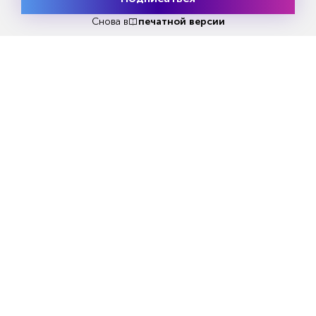
Месяц подписки
Попробовать
Читать за 180 руб
бесплатно
Снова в
печатной версии
Еженедельный анонс свежих
материалов и другие новости
Все самое актуальное с доставкой в ваш электронный
ящик.
Подписаться
Я даю своё
согласие на обработку моих
персональных данных