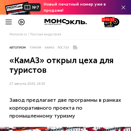
Новый печатный номер уже в
№7
продаже!
№30-33
№7
Monocle.ru
Русская индустрия
АВТОПРОМ
ТУРИЗМ
КАМАЗ
РОСТЕХ
«КамАЗ» открыл цеха для
туристов
27 августа 2025, 16:53
Завод предлагает две программы в рамках
корпоративного проекта по
промышленному туризму