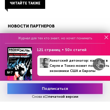
ЧИТАЙТЕ ТАКЖЕ
НОВОСТИ ПАРТНЕРОВ
Журнал для тех кто знает, но хочет понимать
121 страниц
50+ статей
Азиатский детонатор: как крах в
Сеуле и Токио может похоронить
Еженедельный выпуск №33
экономики США и Европы
№7
Репакеры, на выход
Подписаться
Месяц подписки
Попробовать
бесплатно
Снова в
печатной версии