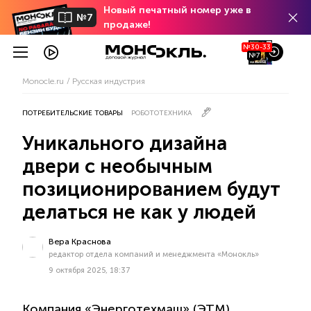
Новый печатный номер уже в
№7
продаже!
№30-33
№7
Monocle.ru
Русская индустрия
ПОТРЕБИТЕЛЬСКИЕ ТОВАРЫ
РОБОТОТЕХНИКА
Уникального дизайна
двери с необычным
позиционированием будут
делаться не как у людей
Вера Краснова
редактор отдела компаний и менеджмента «Монокль»
9 октября 2025, 18:37
Компания «Энерготехмаш» (ЭТМ),