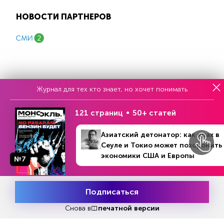
НОВОСТИ ПАРТНЕРОВ
Журнал для тех кто знает, но хочет понимать
Еженедельный выпуск №33
121 страниц
50+ статей
Репакеры, на выход
Азиатский детонатор: как крах в
Сеуле и Токио может похоронить
экономики США и Европы
№7
Подписаться
Месяц подписки
Попробовать
бесплатно
Снова в
печатной версии