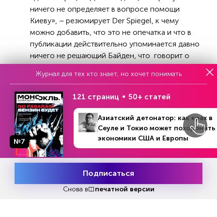
ничего не определяет в вопросе помощи
Киеву», – резюмирует Der Spiegel, к чему
можно добавить, что это не опечатка и что в
публикации действительно упоминается давно
ничего не решающий Байден, что говорит о
умонастроении Зеленского достаточно
Журнал для тех кто знает, но хочет понимать
красноречиво.
121 страниц
50+ статей
Азиатский детонатор: как крах в
Реклама
Сеуле и Токио может похоронить
экономики США и Европы
№7
Читать
или
подписаться
№33
Подписаться
Первый месяц бесплатно
Месяц подписки
Попробовать
бесплатно
Снова в
печатной версии
ЧИТАЙТЕ ТАКЖЕ