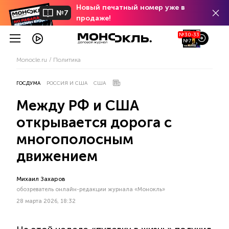
Новый печатный номер уже в
№7
продаже!
№30-33
№7
Monocle.ru
Политика
ГОСДУМА
РОССИЯ И США
США
Между РФ и США
открывается дорога с
многополосным
движением
Михаил Захаров
обозреватель онлайн-редакции журнала «Монокль»
28 марта 2026, 18:32