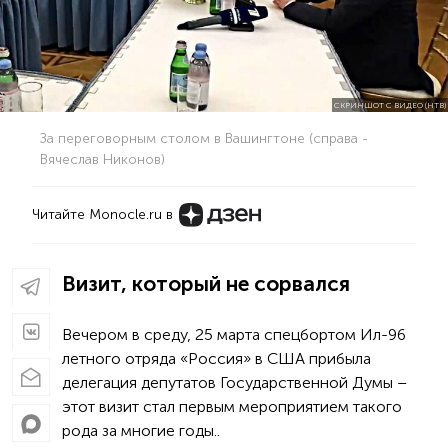
СКРИНШОТ С ВИДЕО (НТВ)
За переговорным столом в Вашингтоне (справа -
Вячеслав Никонов)
Читайте Monocle.ru в
Визит, который не сорвался
Вечером в среду, 25 марта спецбортом Ил-96
летного отряда «Россия» в США прибыла
делегация депутатов Государственной Думы –
этот визит стал первым мероприятием такого
рода за многие годы..