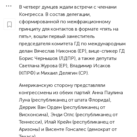
В четверг думцев ждали встречи с членами
Конгресса. В состав делегации,
сформированной по межфракционному
принципу для контактов в формате «пять на
пять», вошли первый заместитель
председателя комитета ГД по международным
делам Вячеслав Никонов (ЕР), вице-спикер ГД
Борис Чернышов (ЛДПР), а также депутаты
Светлана Журова (ЕР), Владимир Исаков
(КПРФ) и Михаил Делягин (СР).
Американскую сторону представляли
конгрессмены из обеих партий: Анна Паулина
Луна (республиканец от штата Флорида),
Деррик Ван Орден (республиканец от
Висконсина), Энди Оглс (республиканец от
Теннесси), Илай Крейн (республиканец от
Аризоны) и Висенте Гонсалес (демократ от
Техаса).