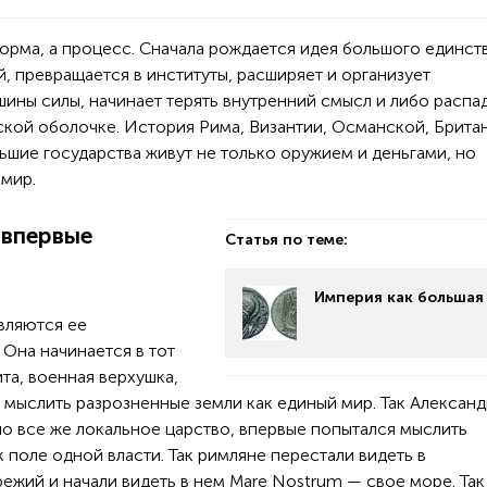
орма, а процесс. Сначала рождается идея большого единств
й, превращается в институты, расширяет и организует
шины силы, начинает терять внутренний смысл и либо распа
ской оболочке. История Рима, Византии, Османской, Брита
шие государства живут не только оружием и деньгами, но
мир.
 впервые
Статья по теме:
Империя как большая
вляются ее
 Она начинается в тот
ита, военная верхушка,
 мыслить разрозненные земли как единый мир. Так Александ
о все же локальное царство, впервые попытался мыслить
 поле одной власти. Так римляне перестали видеть в
жий и начали видеть в нем Mare Nostrum — свое море. Так