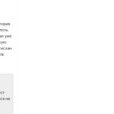
тория
лоть.
ал уже
скую
гисхан
тв.
уст
ся не