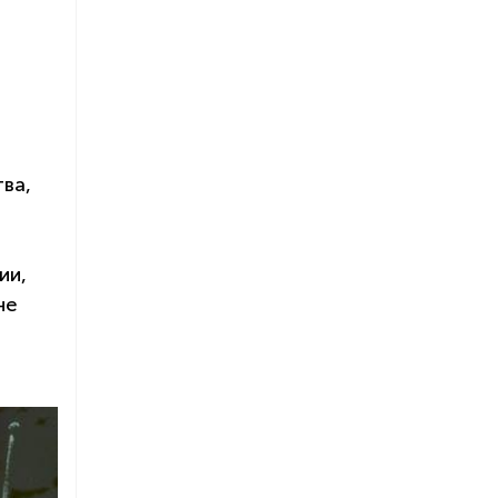
ва,
ии,
не