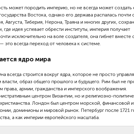
ость может породить империю, но не всегда может создать 
государства Востока, однако его держава распалась почти 
, Августа, Тиберия, Нерона, Траяна и многих других, сохра
м, где идея успевает обрести институты, империя получает
почти исключительно на воле создателя, она гибнет вместе 
 это всегда переход от человека к системе.
ается ядро мира
на всегда строится вокруг ядра, которое не просто управля
м власти, образ общего прошлого и будущего. Рим был не п
м права, армии, гражданства и имперского воображения.
нистративным центром Византии, но и религиозно-политич
христианства. Лондон был центром морской, финансовой и
лонии, доминионы и мировой рынок. Петербург после 1721 г
ства, а как империи европейского масштаба.