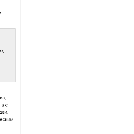
и
о,
ва,
 а с
деи,
ческим