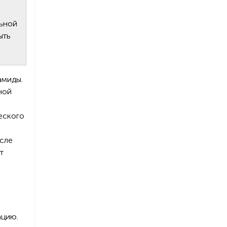
льной
ыть
амиды.
ной
еского
сле
т
ацию.