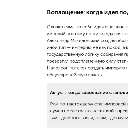
Воплощение: когда идея по
Однако сама по себе идея еще ничего
империй поэтому почти всегда связан
Александр Македонский создал образ
иной тип — империю не как поход, а 
государственную логику собирания п
превратил родоплеменную силу степи
Наполеон пытался создать империю н
общеевропейскую власть.
Август: когда завоевание станов
Рим по-настоящему стал империей н
сумел после гражданских войн прев
там, где много взяли, а там, где нау