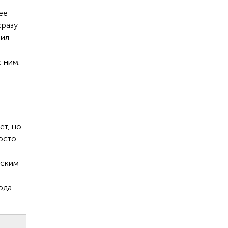
ее
сразу
нил
с ним.
ет, но
росто
еским
ода