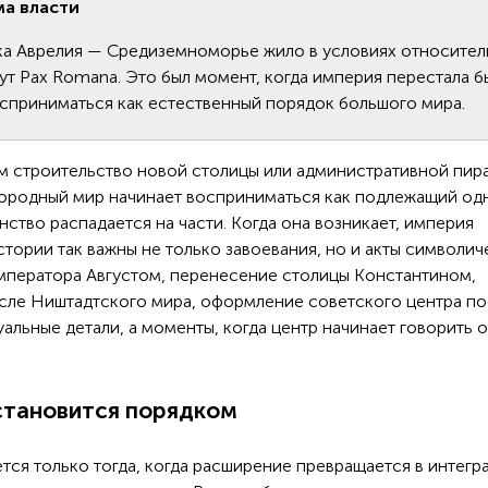
ма власти
рка Аврелия — Средиземноморье жило в условиях относите
ут Pax Romana. Это был момент, когда империя перестала б
сприниматься как естественный порядок большого мира.
ем строительство новой столицы или административной пир
знородный мир начинает восприниматься как подлежащий од
анство распадается на части. Когда она возникает, империя
тории так важны не только завоевания, но и акты символич
императора Августом, перенесение столицы Константином,
сле Ништадтского мира, оформление советского центра по
альные детали, а моменты, когда центр начинает говорить о
 становится порядком
ся только тогда, когда расширение превращается в интегр