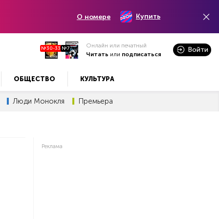
Купить
О номере
Онлайн или печатный
№30-33
№7
Войти
Читать
или
подписаться
ОБЩЕСТВО
КУЛЬТУРА
Люди Монокля
Премьера
Реклама