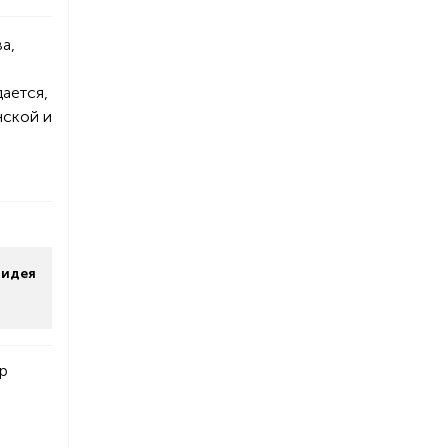
а,
дается,
нской и
 идея
р