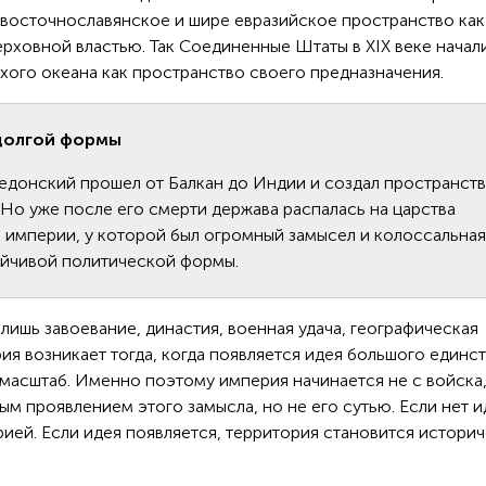
ь восточнославянское и шире евразийское пространство как
ховной властью. Так Соединенные Штаты в XIX веке начал
ихого океана как пространство своего предназначения.
 долгой формы
едонский прошел от Балкан до Индии и создал пространств
 Но уже после его смерти держава распалась на царства
 империи, у которой был огромный замысел и колоссальная
тойчивой политической формы.
 лишь завоевание, династия, военная удача, географическая
ия возникает тогда, когда появляется идея большого единст
асштаб. Именно поэтому империя начинается не с войска,
ым проявлением этого замысла, но не его сутью. Если нет и
ией. Если идея появляется, территория становится истори