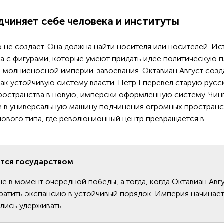
дчиняет себе человека и институты
 не создает. Она должна найти носителя или носителей. Ис
а с фигурами, которые умеют придать идее политическую п
 молниеносной империи-завоевания. Октавиан Август созд
как устойчивую систему власти. Петр I перевел старую рус
ространства в новую, имперски оформленную систему. Чин
 в универсальную машину подчинения огромных пространс
ового типа, где революционный центр превращается в
ится государством
е в момент очередной победы, а тогда, когда Октавиан Авг
ратить экспансию в устойчивый порядок. Империя начинает
чились удерживать.