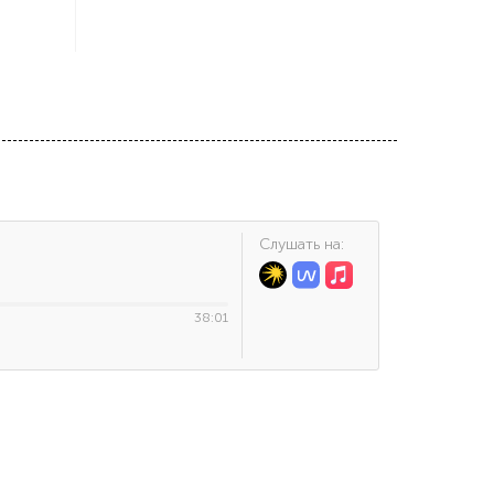
Cлушать на:
38:01