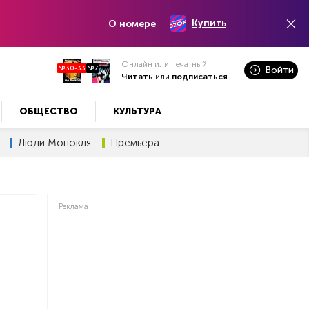
Купить
О номере
Онлайн или печатный
№30-33
№7
Войти
Читать
или
подписаться
ОБЩЕСТВО
КУЛЬТУРА
Люди Монокля
Премьера
Реклама