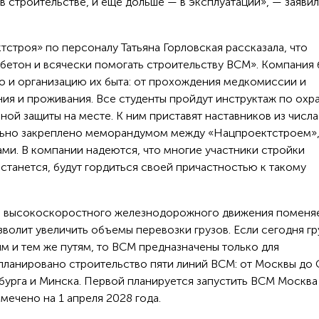
в строительстве, и ещё дольше — в эксплуатации», — заявил
строя» по персоналу Татьяна Горловская рассказала, что
ь бетон и всячески помогать строительству ВСМ». Компания
но и организацию их быта: от прохождения медкомиссии и
ия и проживания. Все студенты пройдут инструктаж по охр
ной защиты на месте. К ним приставят наставников из числа
льно закреплено меморандумом между «Нацпроектстроем»
ми. В компании надеются, что многие участники стройки
 останется, будут гордиться своей причастностью к такому
е высокоскоростного железнодорожного движения поменя
волит увеличить объемы перевозки грузов. Если сегодня г
м и тем же путям, то ВСМ предназначены только для
планировано строительство пяти линий ВСМ: от Москвы до 
нбурга и Минска. Первой планируется запустить ВСМ Москва
мечено на 1 апреля 2028 года.