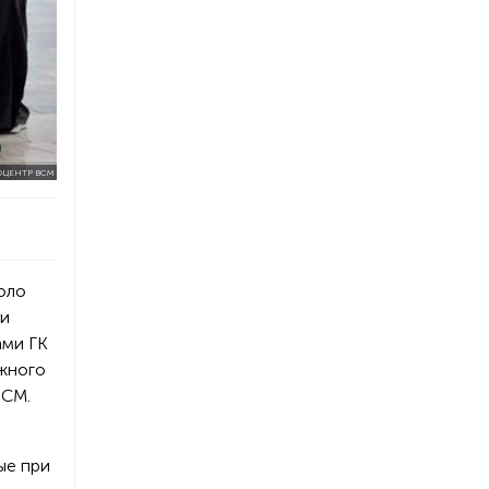
ЦЕНТР ВСМ
оло
ии
ами ГК
ожного
ВСМ.
ые при