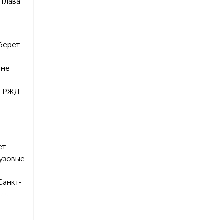
 глава
 берёт
ане
, РЖД
ет
рузовые
Санкт-
 —