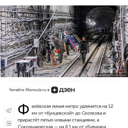
МАКСИМ МИШИН/MOS.RU
Читайте Monocle.ru в
Ф
илёвская линия метро удлинится на 12
км от «Кунцевской» до Сколкова и
прирастёт пятью новыми станциями, а
Сокольническая — на 8,1 км от «Бульвара