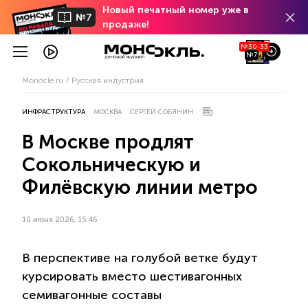
Новый печатный номер уже в
№7
продаже!
№30-33
№7
Monocle.ru
Русская индустрия
ИНФРАСТРУКТУРА
МОСКВА
СЕРГЕЙ СОБЯНИН
В Москве продлят
Сокольническую и
Филёвскую линии метро
10 июня 2026, 15:46
В перспективе на голубой ветке будут
курсировать вместо шестивагонных
семивагонные составы