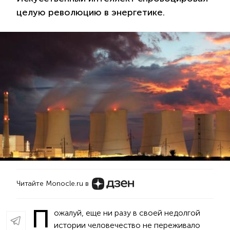
целую революцию в энергетике.
Читайте Monocle.ru в
П
ожалуй, еще ни разу в своей недолгой
истории человечество не переживало