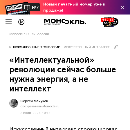
Новый печатный номер уже в
№7
продаже!
№30-33
№7
Monocle.ru
Технологии
ИНФОРМАЦИОННЫЕ ТЕХНОЛОГИИ
ИСКУССТВЕННЫЙ ИНТЕЛЛЕКТ
«Интеллектуальной»
революции сейчас больше
нужна энергия, а не
интеллект
Сергей Мануков
обозреватель Monocle.ru
2 июля 2026, 10:15
Искусственный интеллект спровоцировал