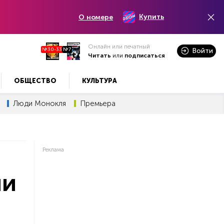
Купить
О номере
Онлайн или печатный
№30-33
№7
Войти
Читать
или
подписаться
ОБЩЕСТВО
КУЛЬТУРА
Люди Монокля
Премьера
Реклама
ли