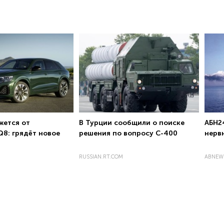
жется от
В Турции сообщили о поиске
АБН2
Q8: грядёт новое
решения по вопросу С-400
нерв
RUSSIAN.RT.COM
ABNEW