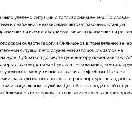
е было уделено ситуации с топливоснабжением. По словам
стики и снабжения независимых автозаправочных станций
едпринимаются все необходимые меры и принимаются решен
логодской области Георгий Филимонов в понедельник вече
ательной ситуации: его служебный автомобиль заглох на
на нуле. Добраться до места губернатору помог экипаж ГАИ
говоры с руководством «Лукойла» — компании, контролир
бы увеличить ежесуточные отгрузки с нефтебазы. Пока же
мии: расходы правительства на транспорт урезаны вдвое, а
нным и социальным службам. Для обычных водителей отпуск
ом Филимонов подчеркнул, что никаких «зеленых коридоров»