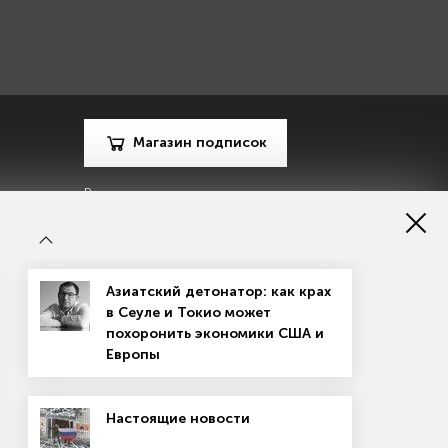
Магазин подписок
Рекламодателям
Посодействуй Monocle.ru
Азиатский детонатор: как крах
в Сеуле и Токио может
похоронить экономики США и
Европы
зору в сфере массовых коммуникаций, связи и охраны
Настоящие новости