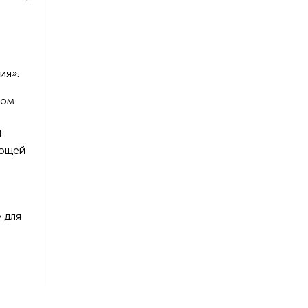
ия».
ром
.
ующей
 для