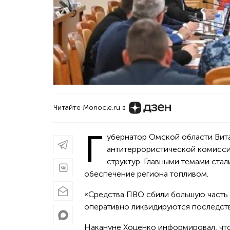
Читайте Monocle.ru в
Г
убернатор Омской области Вит
антитеррористической комисси
структур. Главными темами ста
обеспечение региона топливом.
«Средства ПВО сбили большую часть
оперативно ликвидируются последстви
Накануне Хоценко информировал, чт