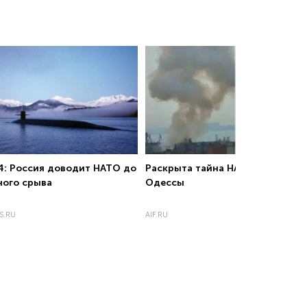
4: Россия доводит НАТО до
Раскрыта тайна НАТО в порту
ного срыва
Одессы
S.RU
AIF.RU