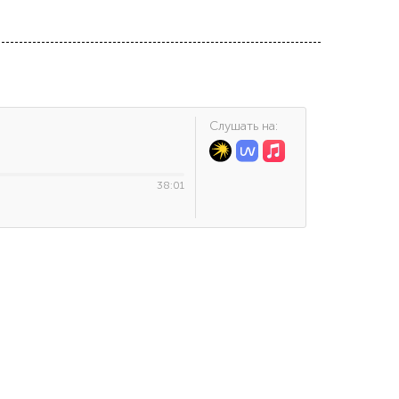
Cлушать на:
38:01