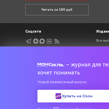
Читать за 180 руб
Соцсети
Издан
Все вып
Архив 
Указатели
Рейтин
Подрубрики
Спецдо
– журнал для тех
Темы
хочет понимать
Интервью
Новый ежемесячный выпуск.
Мнения
Купить на Озон
Свидетельство о регистрации средства массовой информац
культурного наследия