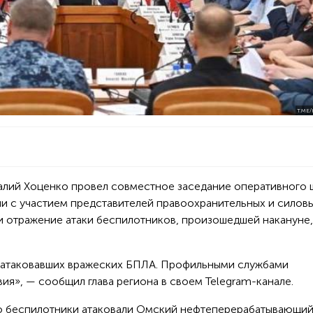
T.ME
алий Хоценко провел совместное заседание оперативного 
и с участием представителей правоохранительных и силов
ли отражение атаки беспилотников, произошедшей накануне,
 атаковавших вражеских БПЛА. Профильными службами
я», — сообщил глава региона в своем Telegram-канале.
о беспилотники атаковали Омский нефтеперерабатывающий 