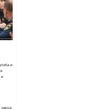
/HOCENKOVP
штаба и
ых
 и
завод.